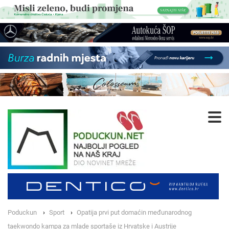
Poduckun
Sport
Opatija prvi put domaćin međunarodnog
taekwondo kampa za mlade sportaše iz Hrvatske i Austrije