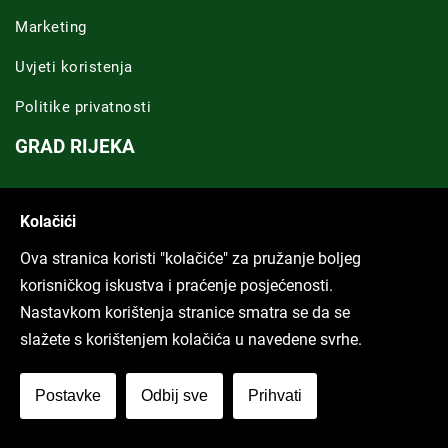
Marketing
Uvjeti koristenja
Politike privatnosti
GRAD RIJEKA
Novosti Rijeka
Kolačići
Riječka regija
Ova stranica koristi "kolačiće" za pružanje boljeg
ARHIVA TEKSTOVA
korisničkog iskustva i praćenje posjećenosti.
Nastavkom korištenja stranice smatra se da se
Svi tekstovi
slažete s korištenjem kolačića u navedene svrhe.
Poduckun.net
Postavke
Odbij sve
Prihvati
More idea