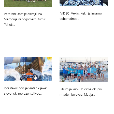
[VIDEO] Vekić: Kek i ja imamo
Veterani Opatije osvojili 24.
dobar odnos…
Memorijalni nogometni turnir
"Miloš…
Igor Vekić novi je vratar Rijeke:
Liburnija kup u Ičićima okupio
slovenski reprezentativac…
mlade ribolovce: Matija…