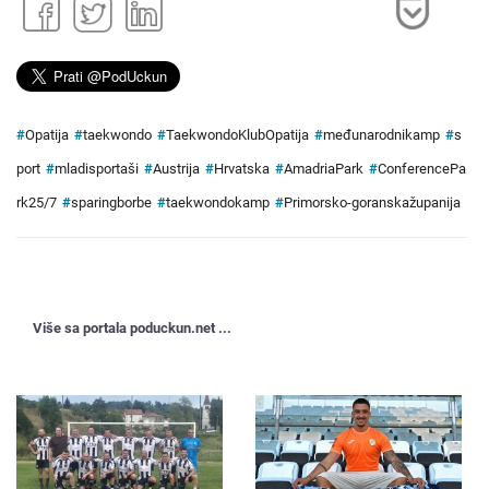
#
Opatija
#
taekwondo
#
TaekwondoKlubOpatija
#
međunarodnikamp
#
s
port
#
mladisportaši
#
Austrija
#
Hrvatska
#
AmadriaPark
#
ConferencePa
rk25/7
#
sparingborbe
#
taekwondokamp
#
Primorsko-goranskažupanija
Više sa portala poduckun.net ...