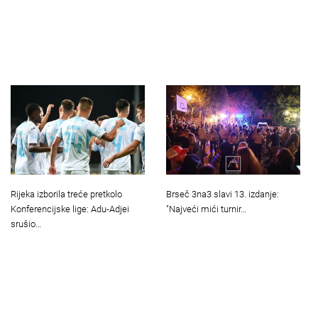
Rijeka izborila treće pretkolo
Brseč 3na3 slavi 13. izdanje:
Konferencijske lige: Adu-Adjei
"Najveći mići turnir…
srušio…