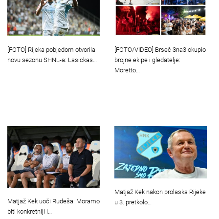
[FOTO] Rijeka pobjedom otvorila
[FOTO/VIDEO] Brseč 3na3 okupio
novu sezonu SHNL-a: Lasickas…
brojne ekipe i gledatelje:
Moretto…
Matjaž Kek nakon prolaska Rijeke
Matjaž Kek uoči Rudeša: Moramo
u 3. pretkolo…
biti konkretniji i…