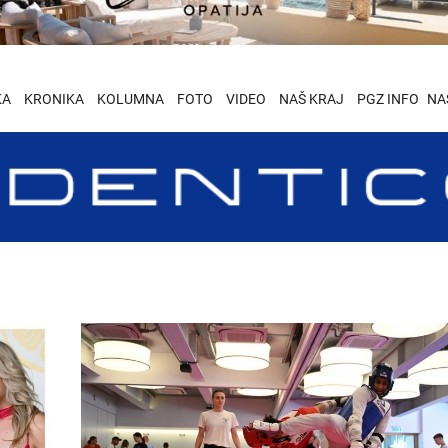
KA
KRONIKA
KOLUMNA
FOTO
VIDEO
NAŠ KRAJ
PGZ INFO
NA