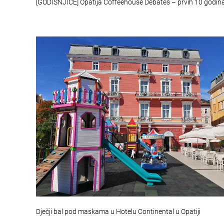
[GODIŠNJICE] Opatija Coffeehouse Debates – prvih 10 godin
Dječji bal pod maskama u Hotelu Continental u Opatiji