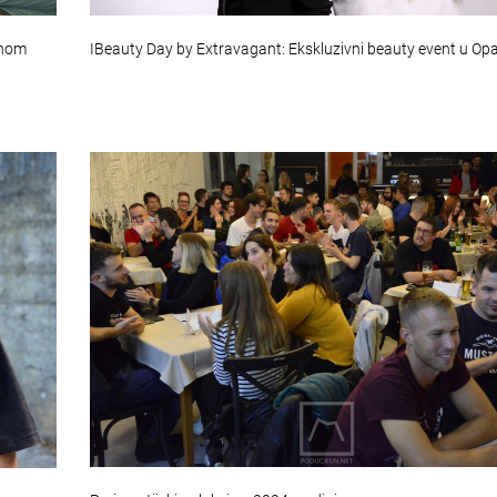
onom
IBeauty Day by Extravagant: Ekskluzivni beauty event u Opat