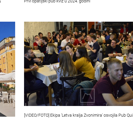
Prvi opatijski pub kviz u 2024. godini
a
[VIDEO/FOTO] Ekipa 'Letva kralja Zvonimira' osvojila Pub Qui