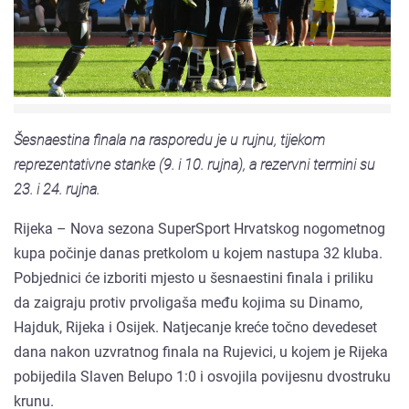
Šesnaestina finala na rasporedu je u rujnu, tijekom
reprezentativne stanke (9. i 10. rujna), a rezervni termini su
23. i 24. rujna.
Rijeka – Nova sezona SuperSport Hrvatskog nogometnog
kupa počinje danas pretkolom u kojem nastupa 32 kluba.
Pobjednici će izboriti mjesto u šesnaestini finala i priliku
da zaigraju protiv prvoligaša među kojima su Dinamo,
Hajduk, Rijeka i Osijek. Natjecanje kreće točno devedeset
dana nakon uzvratnog finala na Rujevici, u kojem je Rijeka
pobijedila Slaven Belupo 1:0 i osvojila povijesnu dvostruku
krunu.