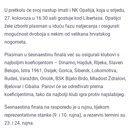
U pretkolu će svoj nastup imati i NK Opatija, koja u srijedu,
27. kolovoza u 16:30 sati gostuje kod Libertasa. Opatijci
žele izboriti plasman u iduću fazu natjecanja i osigurati
mogućnost dvoboja s nekim od velikana hrvatskog
nogometa.
Plasman u šesnaestinu finala već su osigurali klubovi s
najboljim koeficijentom – Dinamo, Hajduk, Rijeka, Slaven
Belupo, Istra 1961, Osijek, Gorica, Šibenik, Lokomotiva,
Rudeš, Varaždin, Oriolik, BSK Bijelo Brdo, Mladost Ždralovi,
Bjelovar i Cibalia. Parovi će se određivati prema
koeficijentima, tako da najbolji klub igra protiv najslabijeg.
Šesnaestina finala na rasporedu je u rujnu, tijekom
reprezentativne stanke (9. i 10. rujna), a rezervni termini su
23. i 24. rujna.