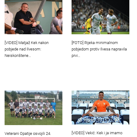
[VIDEO] Matjaž Kek nakon
[FOTO] Rijeka minimalnom
pobjede nad Ilvesom:
pobjedom protiv Ilvesa napravila
Neiskorištene…
prvi…
[VIDEO] Vekić: Kek i ja imamo
Veterani Opatije osvojili 24.