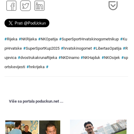
#
Rijeka
#
NKRijeka
#
NKOpatija
#
SuperSportHrvatskinogometnikup
#
Ku
pHrvatske
#
SuperSportKup2025
#
hrvatskinogomet
#
LibertasOpatija
#
R
ujevica
#
dvostrukakrunaRijeka
#
NKDinamo
#
NKHajduk
#
NKOsijek
#
sp
ortskevijesti
#
hnkrijeka
#
Više sa portala poduckun.net ...