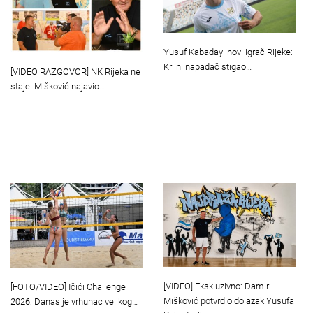
Yusuf Kabadayı novi igrač Rijeke:
Krilni napadač stigao…
[VIDEO RAZGOVOR] NK Rijeka ne
staje: Mišković najavio…
[VIDEO] Ekskluzivno: Damir
[FOTO/VIDEO] Ičići Challenge
Mišković potvrdio dolazak Yusufa
2026: Danas je vrhunac velikog…