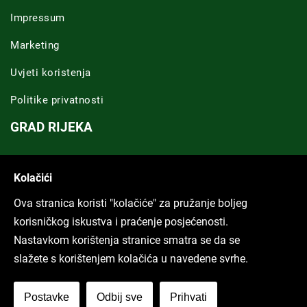
Impressum
Marketing
Uvjeti koristenja
Politike privatnosti
GRAD RIJEKA
Novosti Rijeka
Kolačići
Riječka regija
Ova stranica koristi "kolačiće" za pružanje boljeg
ARHIVA TEKSTOVA
korisničkog iskustva i praćenje posjećenosti.
Nastavkom korištenja stranice smatra se da se
Svi tekstovi
slažete s korištenjem kolačića u navedene svrhe.
Poduckun.net
Postavke
Odbij sve
Prihvati