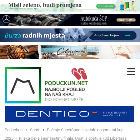
Poduckun
Sport
Počinje SuperSport Hrvatski nogometni kup
2025. – Rijeka čeka šesnaestinu finala, Opatija gostuje kod Libertasa