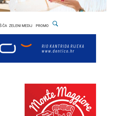
Š ČA
ZELENI MEDIJ
PROMO