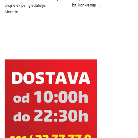
biti konkretniji i…
brojne ekipe i gledatelje:
Moretto…