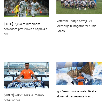
Veterani Opatije osvojili 24.
[FOTO] Rijeka minimalnom
Memorijalni nogometni turnir
pobjedom protiv Ilvesa napravila
"Miloš…
prvi…
Igor Vekić novi je vratar Rijeke:
[VIDEO] Vekić: Kek i ja imamo
slovenski reprezentativac…
dobar odnos…