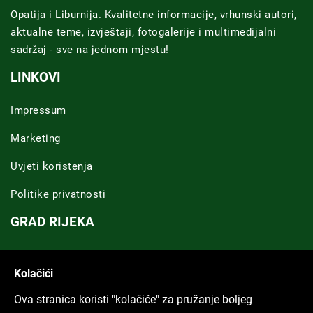
Opatija i Liburnija. Kvalitetne informacije, vrhunski autori,
aktualne teme, izvještaji, fotogalerije i multimedijalni
sadržaj - sve na jednom mjestu!
LINKOVI
Impressum
Marketing
Uvjeti koristenja
Politike privatnosti
GRAD RIJEKA
Novosti Rijeka
Kolačići
Riječka regija
Ova stranica koristi "kolačiće" za pružanje boljeg
ARHIVA TEKSTOVA