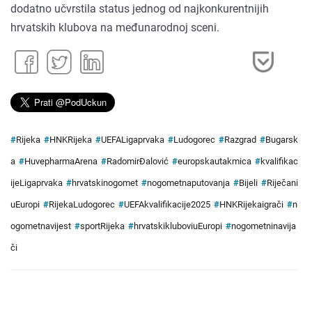
dodatno učvrstila status jednog od najkonkurentnijih
hrvatskih klubova na međunarodnoj sceni.
#
Rijeka
#
HNKRijeka
#
UEFALigaprvaka
#
Ludogorec
#
Razgrad
#
Bugarsk
a
#
HuvepharmaArena
#
RadomirĐalović
#
europskautakmica
#
kvalifikac
ijeLigaprvaka
#
hrvatskinogomet
#
nogometnaputovanja
#
Bijeli
#
Riječani
uEuropi
#
RijekaLudogorec
#
UEFAkvalifikacije2025
#
HNKRijekaigrači
#
n
ogometnavijest
#
sportRijeka
#
hrvatskikluboviuEuropi
#
nogometninavija
či