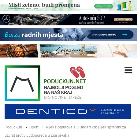
Poduckun
Sport
Rijeka otputovala u Bugarsku: Bijeli spremni za
uzvrat protiv Ludogoreca u Ligi prvaka