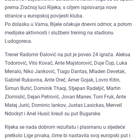
prema Zračnoj luci Rijeka, s ciljem ispisivanja nove
stranice u europskoj povijesti kluba.
Po dolasku u Varna, Bijele očekuje dnevni odmor, a potom
medijske aktivnosti i službeni trening na stadionu
Ludogoreca.
Trener Radomir Đalović na put je poveo 24 igrača. Aleksa
Todorović, Vito Kovač, Ante Majstorović, Duje Čop, Luka
Menalo, Niko Janković, Tiago Dantas, Mladen Devetak,
Gabriel Rukavina, Ante Oreč, Amer Gojak, Lovro Kitin,
Šimun Butić, Dominik Thaqi, Stjepan Radeljić, Martin
Zlomislić, Dejan Petrovič, Jovan Manev, Toni Fruk, Ante
Matej Jurić, Dominic Iankov, Justas Lasickas, Merveil
Ndockyt i Anel Husić kreuli su put Bugarske.
Rijeka se nada dobrom rezultatu i plasmanu u sljedeće
pretkolo Lige prvaka, čime bi nastavila svoj europski put i