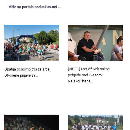
Više sa portala poduckun.net ...
[VIDEO] Matjaž Kek nakon
Opatija ponovno trči za srce:
pobjede nad Ilvesom:
Otvorene prijave za…
Neiskorištene…