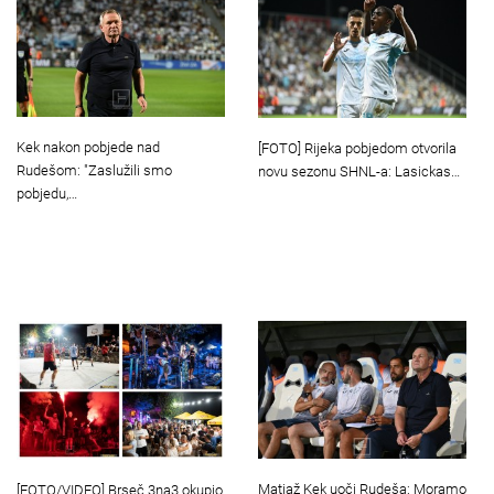
Kek nakon pobjede nad
[FOTO] Rijeka pobjedom otvorila
Rudešom: "Zaslužili smo
novu sezonu SHNL-a: Lasickas…
pobjedu,…
Matjaž Kek uoči Rudeša: Moramo
[FOTO/VIDEO] Brseč 3na3 okupio