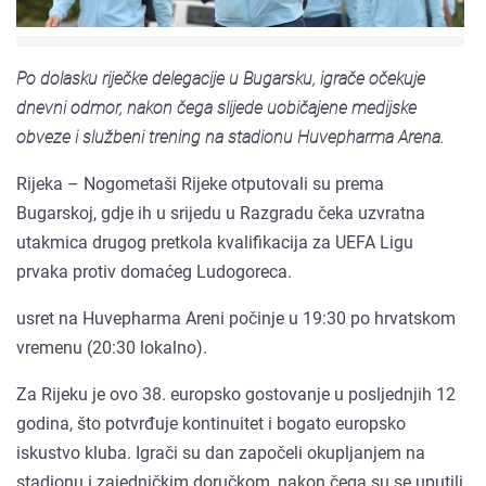
Po dolasku riječke delegacije u Bugarsku, igrače očekuje
dnevni odmor, nakon čega slijede uobičajene medijske
obveze i službeni trening na stadionu Huvepharma Arena.
Rijeka – Nogometaši Rijeke otputovali su prema
Bugarskoj, gdje ih u srijedu u Razgradu čeka uzvratna
utakmica drugog pretkola kvalifikacija za UEFA Ligu
prvaka protiv domaćeg Ludogoreca.
usret na Huvepharma Areni počinje u 19:30 po hrvatskom
vremenu (20:30 lokalno).
Za Rijeku je ovo 38. europsko gostovanje u posljednjih 12
godina, što potvrđuje kontinuitet i bogato europsko
iskustvo kluba. Igrači su dan započeli okupljanjem na
stadionu i zajedničkim doručkom, nakon čega su se uputili