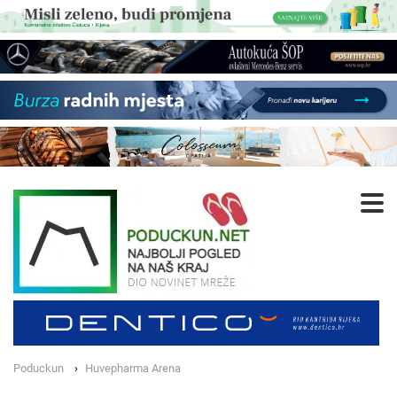
Poduckun
Huvepharma Arena