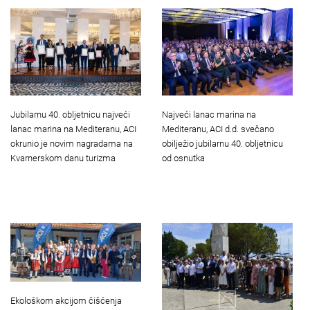
Jubilarnu 40. obljetnicu najveći
Najveći lanac marina na
lanac marina na Mediteranu, ACI
Mediteranu, ACI d.d. svečano
okrunio je novim nagradama na
obilježio jubilarnu 40. obljetnicu
Kvarnerskom danu turizma
od osnutka
Ekološkom akcijom čišćenja