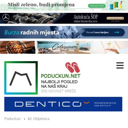
Poduckun
40. Obljetnica