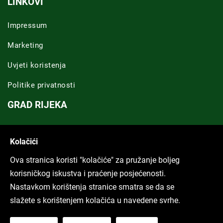
LINKOVI
Impressum
Marketing
Uvjeti koristenja
Politike privatnosti
GRAD RIJEKA
Novosti Rijeka
Kolačići
Riječka regija
Ova stranica koristi "kolačiće" za pružanje boljeg
ARHIVA TEKSTOVA
korisničkog iskustva i praćenje posjećenosti.
Nastavkom korištenja stranice smatra se da se
Svi tekstovi
slažete s korištenjem kolačića u navedene svrhe.
Poduckun.net