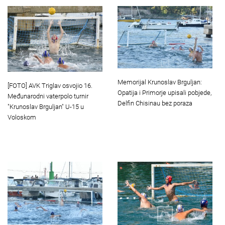
Memorijal Krunoslav Brguljan:
[FOTO] AVK Triglav osvojio 16.
Opatija i Primorje upisali pobjede,
Međunarodni vaterpolo turnir
Delfin Chisinau bez poraza
"Krunoslav Brguljan" U-15 u
Voloskom