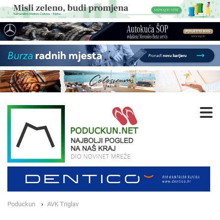
Poduckun
AVK Triglav