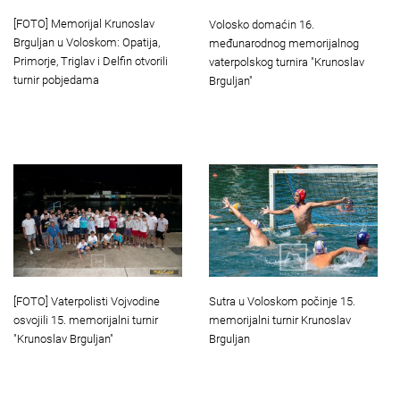
[FOTO] Memorijal Krunoslav
Volosko domaćin 16.
Brguljan u Voloskom: Opatija,
međunarodnog memorijalnog
Primorje, Triglav i Delfin otvorili
vaterpolskog turnira "Krunoslav
turnir pobjedama
Brguljan"
[FOTO] Vaterpolisti Vojvodine
Sutra u Voloskom počinje 15.
osvojili 15. memorijalni turnir
memorijalni turnir Krunoslav
"Krunoslav Brguljan"
Brguljan