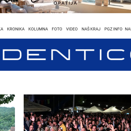
KA
KRONIKA
KOLUMNA
FOTO
VIDEO
NAŠ KRAJ
PGZ INFO
NA