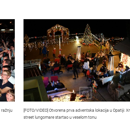
[FOTO/VIDEO] Otvorena prva adventska lokacija u Opatiji: 
 ražnju
street lungomare startao u veselom tonu