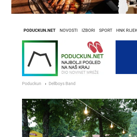
PODUCKUN.NET
NOVOSTI
IZBORI
SPORT
HNK RIJE
Poduckun
Dellboys Band