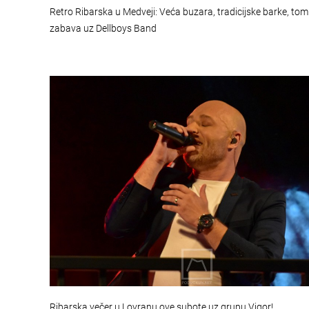
Retro Ribarska u Medveji: Veća buzara, tradicijske barke, tom
zabava uz Dellboys Band
Ribarska večer u Lovranu ove subote uz grupu Vigor!