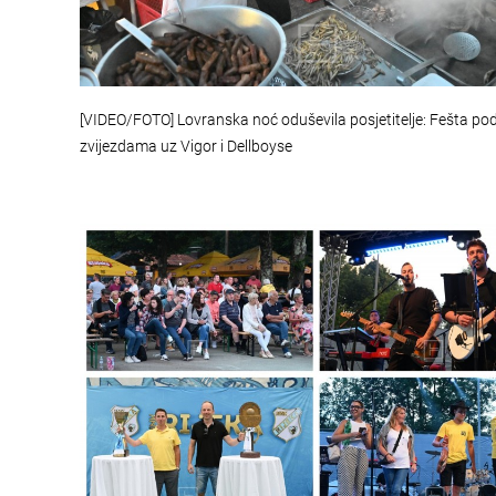
[VIDEO/FOTO] Lovranska noć oduševila posjetitelje: Fešta po
zvijezdama uz Vigor i Dellboyse