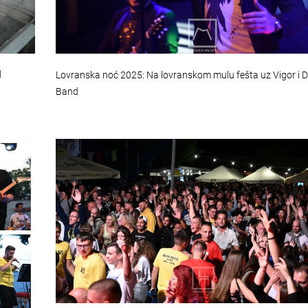
d
Lovranska noć 2025: Na lovranskom mulu fešta uz Vigor i D
Band