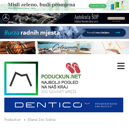
Poduckun
Eliana Zec Solina