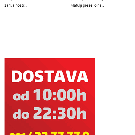
Matulji preselio na…
zahvalnosti:…