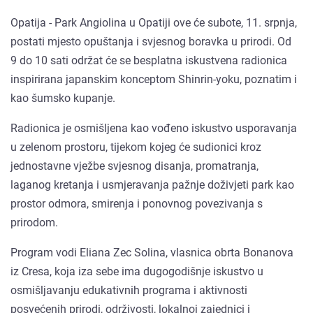
Opatija - Park Angiolina u Opatiji ove će subote, 11. srpnja,
postati mjesto opuštanja i svjesnog boravka u prirodi. Od
9 do 10 sati održat će se besplatna iskustvena radionica
inspirirana japanskim konceptom Shinrin-yoku, poznatim i
kao šumsko kupanje.
Radionica je osmišljena kao vođeno iskustvo usporavanja
u zelenom prostoru, tijekom kojeg će sudionici kroz
jednostavne vježbe svjesnog disanja, promatranja,
laganog kretanja i usmjeravanja pažnje doživjeti park kao
prostor odmora, smirenja i ponovnog povezivanja s
prirodom.
Program vodi Eliana Zec Solina, vlasnica obrta Bonanova
iz Cresa, koja iza sebe ima dugogodišnje iskustvo u
osmišljavanju edukativnih programa i aktivnosti
posvećenih prirodi, održivosti, lokalnoj zajednici i