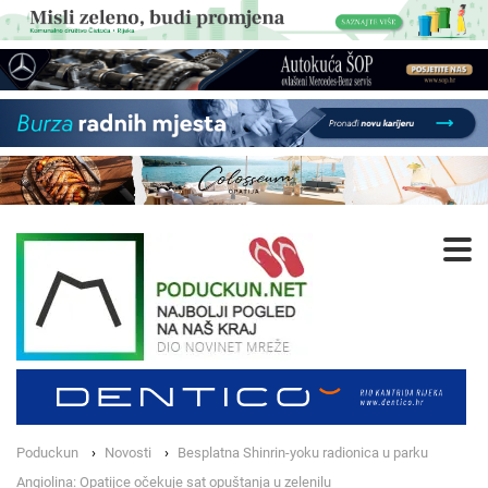
Poduckun
Novosti
Besplatna Shinrin-yoku radionica u parku
Angiolina: Opatijce očekuje sat opuštanja u zelenilu