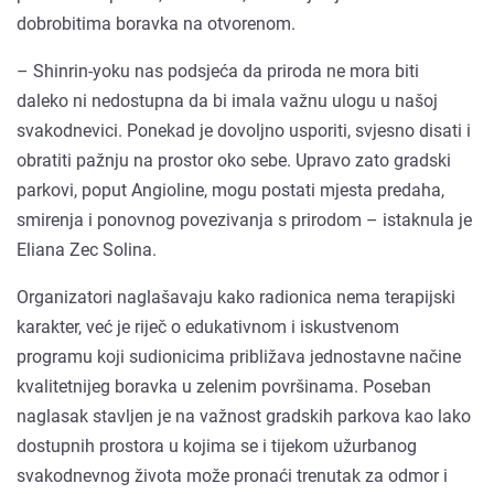
dobrobitima boravka na otvorenom.
– Shinrin-yoku nas podsjeća da priroda ne mora biti
daleko ni nedostupna da bi imala važnu ulogu u našoj
svakodnevici. Ponekad je dovoljno usporiti, svjesno disati i
obratiti pažnju na prostor oko sebe. Upravo zato gradski
parkovi, poput Angioline, mogu postati mjesta predaha,
smirenja i ponovnog povezivanja s prirodom – istaknula je
Eliana Zec Solina.
Organizatori naglašavaju kako radionica nema terapijski
karakter, već je riječ o edukativnom i iskustvenom
programu koji sudionicima približava jednostavne načine
kvalitetnijeg boravka u zelenim površinama. Poseban
naglasak stavljen je na važnost gradskih parkova kao lako
dostupnih prostora u kojima se i tijekom užurbanog
svakodnevnog života može pronaći trenutak za odmor i