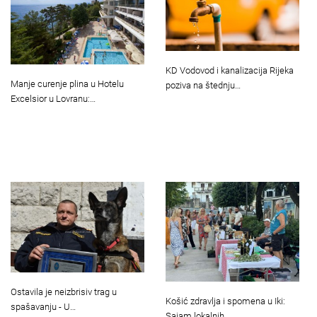
KD Vodovod i kanalizacija Rijeka
Manje curenje plina u Hotelu
poziva na štednju…
Excelsior u Lovranu:…
Ostavila je neizbrisiv trag u
Košić zdravlja i spomena u Iki:
spašavanju - U…
Sajam lokalnih…