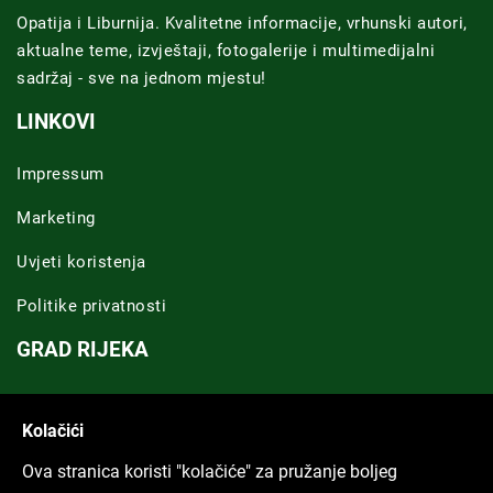
Opatija i Liburnija. Kvalitetne informacije, vrhunski autori,
aktualne teme, izvještaji, fotogalerije i multimedijalni
sadržaj - sve na jednom mjestu!
LINKOVI
Impressum
Marketing
Uvjeti koristenja
Politike privatnosti
GRAD RIJEKA
Novosti Rijeka
Kolačići
Riječka regija
Ova stranica koristi "kolačiće" za pružanje boljeg
ARHIVA TEKSTOVA