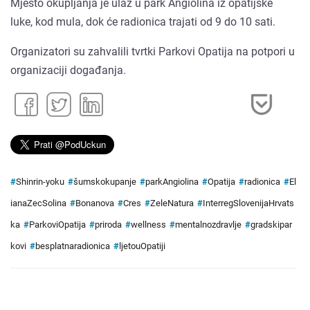
Mjesto okupljanja je ulaz u park Angiolina iz opatijske
luke, kod mula, dok će radionica trajati od 9 do 10 sati.
Organizatori su zahvalili tvrtki Parkovi Opatija na potpori u
organizaciji događanja.
#
Shinrin-yoku
#
šumskokupanje
#
parkAngiolina
#
Opatija
#
radionica
#
El
ianaZecSolina
#
Bonanova
#
Cres
#
ZeleNatura
#
InterregSlovenijaHrvats
ka
#
ParkoviOpatija
#
priroda
#
wellness
#
mentalnozdravlje
#
gradskipar
kovi
#
besplatnaradionica
#
ljetouOpatiji