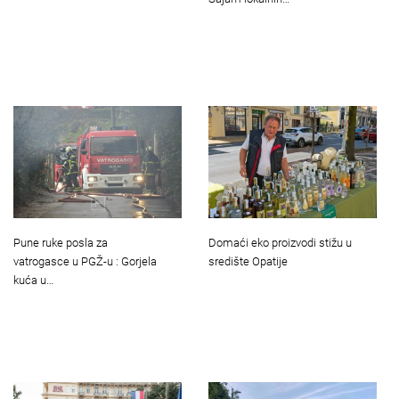
Pune ruke posla za
Domaći eko proizvodi stižu u
vatrogasce u PGŽ-u : Gorjela
središte Opatije
kuća u…