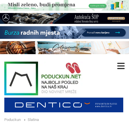
Poduckun
Slatina