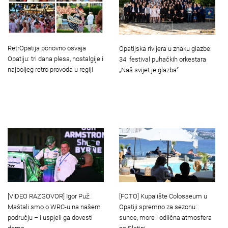
RetrOpatija ponovno osvaja
Opatijska rivijera u znaku glazbe:
Opatiju: tri dana plesa, nostalgije i
34. festival puhačkih orkestara
najboljeg retro provoda u regiji
„Naš svijet je glazba“
[VIDEO RAZGOVOR] Igor Puž:
[FOTO] Kupalište Colosseum u
Maštali smo o WRC-u na našem
Opatiji spremno za sezonu:
području – i uspjeli ga dovesti
sunce, more i odlična atmosfera