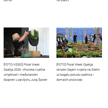
doma
na Slatini
[FOTO/VIDEO] Floral Week
[FOTO] Floral Week Opatija:
Opatija 2026: vrhunska cvjetna
otvoren Sajam cvijeća na Slatini
umjetnost i međunarodni
uz bogatu ponudu sadnica i
dizajneri u paviljonu Juraj Šporer
domaćih proizvoda