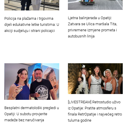
Ljetna balinjerada u Opatiji:
Policija na plažama i trgovima
Zatvara se Ulica maršala Tita,
dijeli edukativne letke turistima: U
privremene izmjene prometa i
akciji sudjeluju i strani policajci
autobusnih linija
[LIVESTREAM] Retrostudio uživo
Besplatni dermatološki pregledi u
iz Opatije: Pratite atmosferu s
Opatiji: U subotu provjerite
finala RetrOpatije i najvećeg retro
madeže bez naručivanja
tuluma godine