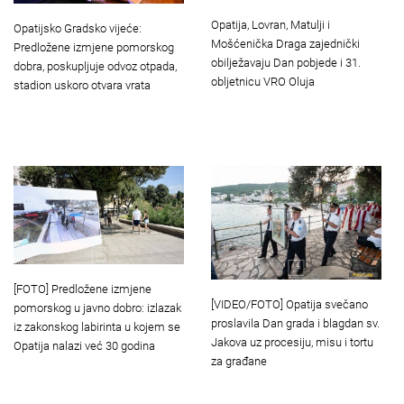
Opatija, Lovran, Matulji i
Opatijsko Gradsko vijeće:
Mošćenička Draga zajednički
Predložene izmjene pomorskog
obilježavaju Dan pobjede i 31.
dobra, poskupljuje odvoz otpada,
obljetnicu VRO Oluja
stadion uskoro otvara vrata
[FOTO] Predložene izmjene
[VIDEO/FOTO] Opatija svečano
pomorskog u javno dobro: izlazak
proslavila Dan grada i blagdan sv.
iz zakonskog labirinta u kojem se
Jakova uz procesiju, misu i tortu
Opatija nalazi već 30 godina
za građane