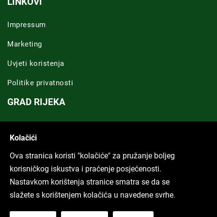
LINKOVI
Impressum
Marketing
Uvjeti koristenja
Politike privatnosti
GRAD RIJEKA
Novosti Rijeka
Kolačići
Riječka regija
Ova stranica koristi "kolačiće" za pružanje boljeg
ARHIVA TEKSTOVA
korisničkog iskustva i praćenje posjećenosti.
Nastavkom korištenja stranice smatra se da se
Svi tekstovi
slažete s korištenjem kolačića u navedene svrhe.
Poduckun.net