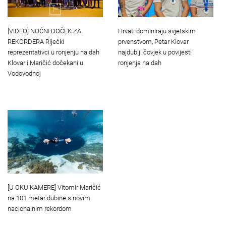
Hrvati dominiraju svjetskim
[VIDEO] NOĆNI DOČEK ZA
prvenstvom, Petar Klovar
REKORDERA Riječki
najdublji čovjek u povijesti
reprezentativci u ronjenju na dah
ronjenja na dah
Klovar i Maričić dočekani u
Vodovodnoj
[U OKU KAMERE] Vitomir Maričić
na 101 metar dubine s novim
nacionalnim rekordom