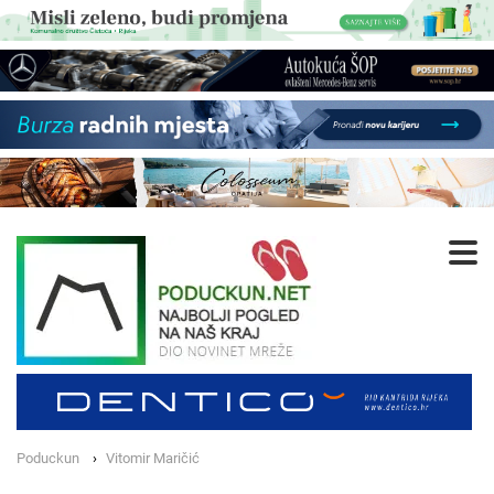
Poduckun
Vitomir Maričić