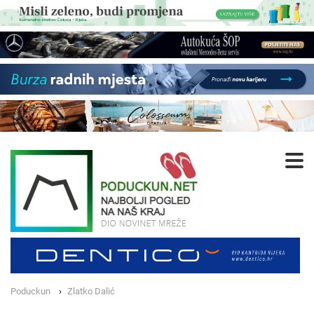
Poduckun
Zlatko Dalić