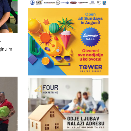
r
ginulim