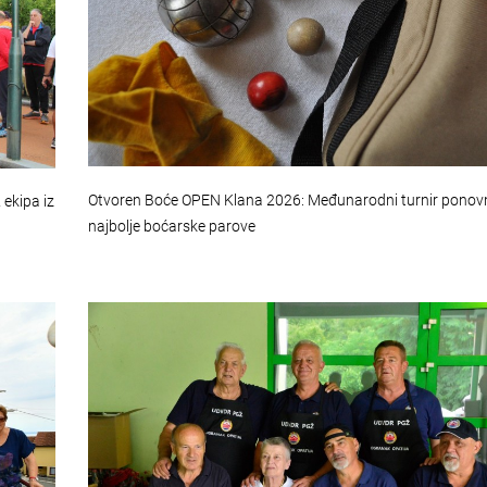
Otvoren Boće OPEN Klana 2026: Međunarodni turnir ponov
ekipa iz
najbolje boćarske parove