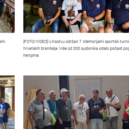
lni
[FOTO/VIDEO] U Kastvu održan 7. Memorijalni sportski turni
hrvatskih branitelja: Više od 300 sudionika odalo počast po
herojima