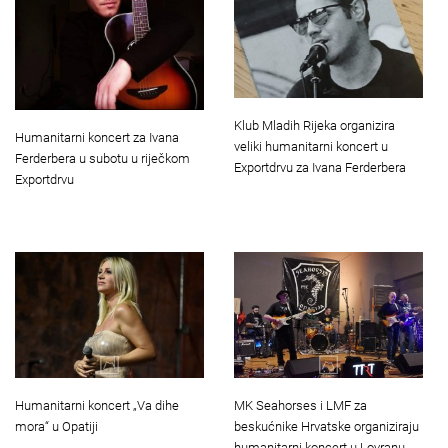
Klub Mladih Rijeka organizira
Humanitarni koncert za Ivana
veliki humanitarni koncert u
Ferderbera u subotu u riječkom
Exportdrvu za Ivana Ferderbera
Exportdrvu
Humanitarni koncert „Va dihe
MK Seahorses i LMF za
mora“ u Opatiji
beskućnike Hrvatske organiziraju
humanitarni koncert u Lovranu