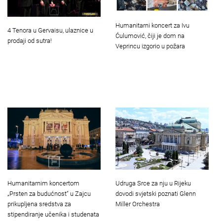
Humanitarni koncert za Ivu
4 Tenora u Gervaisu, ulaznice u
Ćulumović, čiji je dom na
prodaji od sutra!
Veprincu izgorio u požara
Humanitarnim koncertom
Udruga Srce za nju u Rijeku
„Prsten za budućnost“ u Zajcu
dovodi svjetski poznati Glenn
prikupljena sredstva za
Miller Orchestra
stipendiranje učenika i studenata