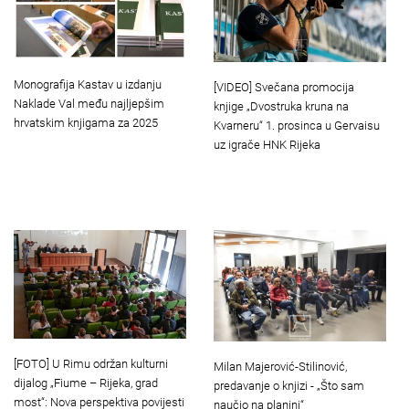
Monografija Kastav u izdanju
[VIDEO] Svečana promocija
Naklade Val među najljepšim
knjige „Dvostruka kruna na
hrvatskim knjigama za 2025
Kvarneru“ 1. prosinca u Gervaisu
uz igrače HNK Rijeka
[FOTO] U Rimu održan kulturni
Milan Majerović-Stilinović,
dijalog „Fiume – Rijeka, grad
predavanje o knjizi - „Što sam
most“: Nova perspektiva povijesti
naučio na planini“