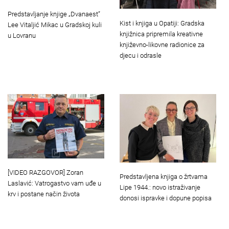
Predstavljanje knjige „Dvanaest”
Kist i knjiga u Opatiji: Gradska
Lee Vitaljić Mikac u Gradskoj kuli
knjižnica pripremila kreativne
u Lovranu
književno-likovne radionice za
djecu i odrasle
[VIDEO RAZGOVOR] Zoran
Predstavljena knjiga o žrtvama
Laslavić: Vatrogastvo vam uđe u
Lipe 1944.: novo istraživanje
krv i postane način života
donosi ispravke i dopune popisa