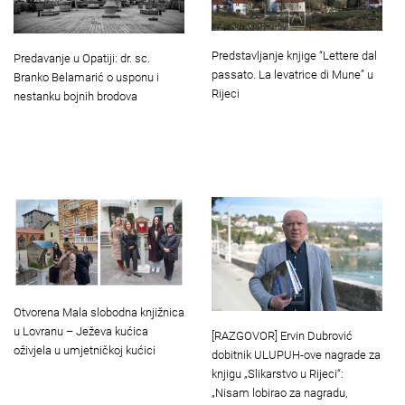
Predstavljanje knjige “Lettere dal
Predavanje u Opatiji: dr. sc.
passato. La levatrice di Mune” u
Branko Belamarić o usponu i
Rijeci
nestanku bojnih brodova
Otvorena Mala slobodna knjižnica
u Lovranu – Ježeva kućica
[RAZGOVOR] Ervin Dubrović
oživjela u umjetničkoj kućici
dobitnik ULUPUH-ove nagrade za
knjigu „Slikarstvo u Rijeci“:
„Nisam lobirao za nagradu,