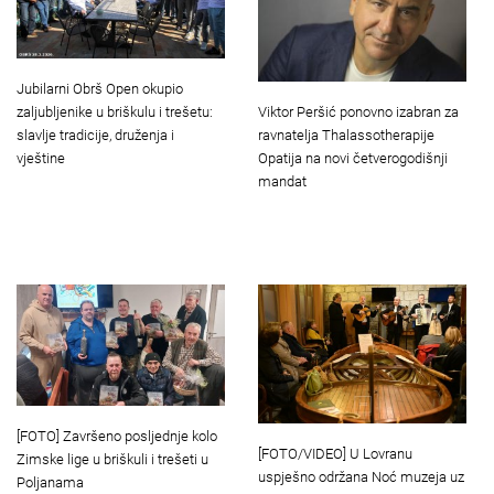
Jubilarni Obrš Open okupio
Viktor Peršić ponovno izabran za
zaljubljenike u briškulu i trešetu:
ravnatelja Thalassotherapije
slavlje tradicije, druženja i
Opatija na novi četverogodišnji
vještine
mandat
[FOTO] Završeno posljednje kolo
[FOTO/VIDEO] U Lovranu
Zimske lige u briškuli i trešeti u
uspješno održana Noć muzeja uz
Poljanama