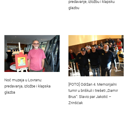
predavanje, izložbu i klapsku
glazbu
Noć muzeja u Lovranu:
[FOTO] Održan 4. Memorijalni
predavanja, izložbe i klapska
turnir u briškuli i trešeti „Damir
glazba
Brus“: Slavio par Jakotić –
Zrinšćak