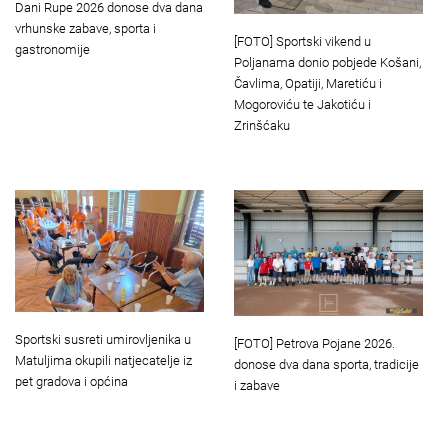
Dani Rupe 2026 donose dva dana
vrhunske zabave, sporta i
[FOTO] Sportski vikend u
gastronomije
Poljanama donio pobjede Košani,
Čavlima, Opatiji, Maretiću i
Mogoroviću te Jakotiću i
Zrinšćaku
Sportski susreti umirovljenika u
[FOTO] Petrova Pojane 2026.
Matuljima okupili natjecatelje iz
donose dva dana sporta, tradicije
pet gradova i općina
i zabave