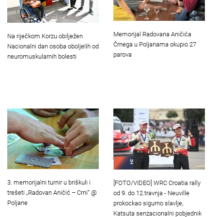
Memorijal Radovana Aničića
Na riječkom Korzu obilježen
Črnega u Poljanama okupio 27
Nacionalni dan osoba oboljelih od
parova
neuromuskularnih bolesti
3. memorijalni turnir u briškuli i
[FOTO/VIDEO] WRC Croatia rally
trešeti „Radovan Aničić – Crni“ @
od 9. do 12.travnja - Neuville
Poljane
prokockao sigurno slavlje,
Katsuta senzacionalni pobjednik