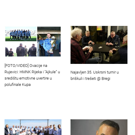
[FOTO/VIDEO] Ovacije na
Rujevici: HMNK Rijeka i “Ajkule” u
Najavljen 35. Uskrsni turnir u
središtu emotivne uvertire u
briškuli i trešeti @ Bregi
polufinale Kupa