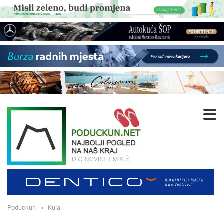
Poduckun
Kula