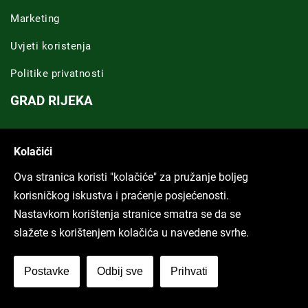
Marketing
Uvjeti koristenja
Politike privatnosti
GRAD RIJEKA
Novosti Rijeka
Kolačići
Riječka regija
Ova stranica koristi "kolačiće" za pružanje boljeg
ARHIVA TEKSTOVA
korisničkog iskustva i praćenje posjećenosti.
Nastavkom korištenja stranice smatra se da se
Svi tekstovi
slažete s korištenjem kolačića u navedene svrhe.
Poduckun.net
Postavke
Odbij sve
Prihvati
More idea