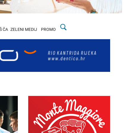
Š ČA
ZELENI MEDIJ
PROMO