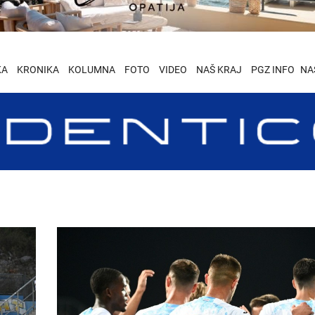
KA
KRONIKA
KOLUMNA
FOTO
VIDEO
NAŠ KRAJ
PGZ INFO
NA