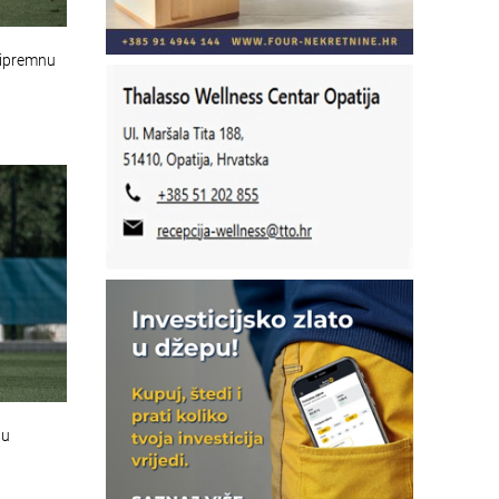
ripremnu
 u