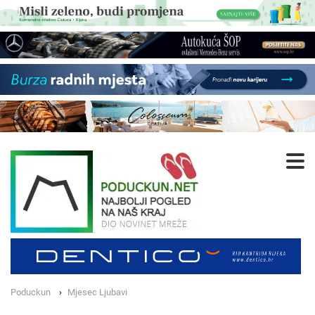
Poduckun
Mjesec Ljubavi