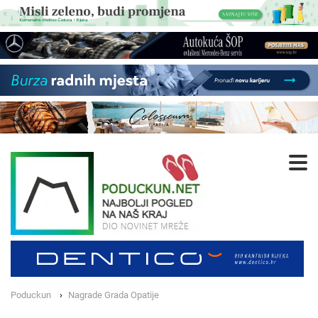
Poduckun
Nagrade Grada Opatije