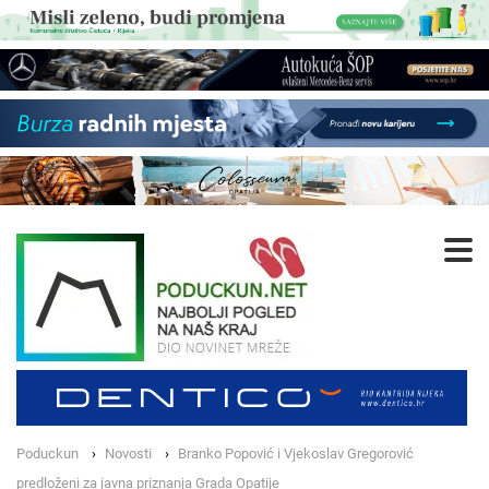
Poduckun
Novosti
Branko Popović i Vjekoslav Gregorović
predloženi za javna priznanja Grada Opatije