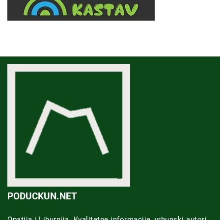
PODUCKUN.NET
Opatija i Liburnija. Kvalitetne informacije, vrhunski autori,