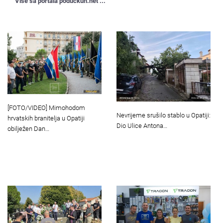
Više sa portala poduckun.net ...
[FOTO/VIDEO] Mimohodom
Nevrijeme srušilo stablo u Opatiji:
hrvatskih branitelja u Opatiji
Dio Ulice Antona…
obilježen Dan…