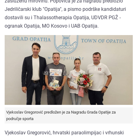
zasluženu mirovinu. Popovića je za nagradu predložio
Jedriličarski klub "Opatija", a pismo podrške kandidaturi
dostavili su i Thalassotherapia Opatija, UDVDR PGŽ -
ogranak Opatija, MO Kosovo i UAB Opatija.
Vjekoslav Gregorović predložen je za Nagradu Grada Opatije za
područje sporta
Vjekoslav Gregorović, hrvatski paraolimpijac i vrhunski