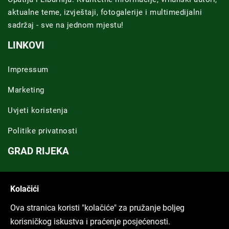
aktualne teme, izvještaji, fotogalerije i multimedijalni
sadržaj - sve na jednom mjestu!
LINKOVI
Impressum
Marketing
Uvjeti koristenja
Politike privatnosti
GRAD RIJEKA
Novosti Rijeka
Kolačići
Riječka regija
Ova stranica koristi "kolačiće" za pružanje boljeg
ARHIVA TEKSTOVA
korisničkog iskustva i praćenje posjećenosti.