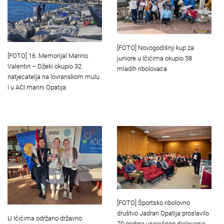
[FOTO] Novogodišnji kup za
[FOTO] 16. Memorijal Marino
juniore u Ičićima okupio 58
Valentin – Džeki okupio 32
mladih ribolovaca
natjecatelja na lovranskom mulu
i u ACI marini Opatija
[FOTO] Športsko ribolovno
društvo Jadran Opatija proslavilo
U Ičićima održano državno
70 godina uspješnog djelovanja