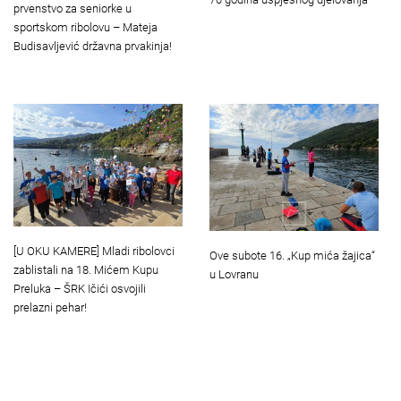
prvenstvo za seniorke u
sportskom ribolovu – Mateja
Budisavljević državna prvakinja!
[U OKU KAMERE] Mladi ribolovci
Ove subote 16. „Kup mića žajica“
zablistali na 18. Mićem Kupu
u Lovranu
Preluka – ŠRK Ičići osvojili
prelazni pehar!