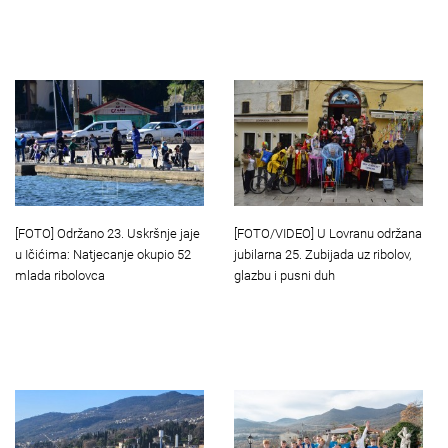
[FOTO] Održano 23. Uskršnje jaje
[FOTO/VIDEO] U Lovranu održana
u Ičićima: Natjecanje okupio 52
jubilarna 25. Zubijada uz ribolov,
mlada ribolovca
glazbu i pusni duh