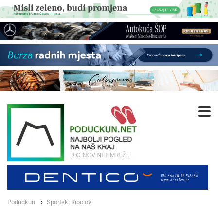
Poduckun
Sportski Ribolov