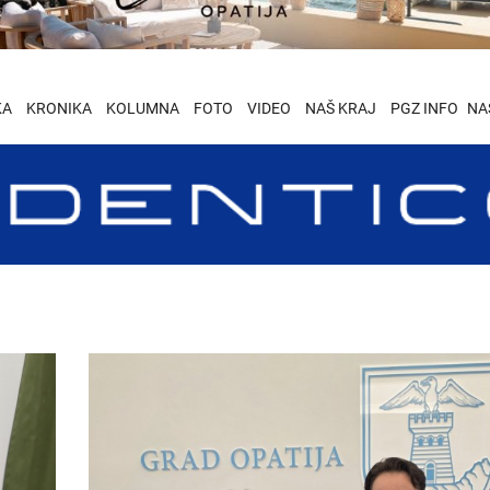
KA
KRONIKA
KOLUMNA
FOTO
VIDEO
NAŠ KRAJ
PGZ INFO
NA