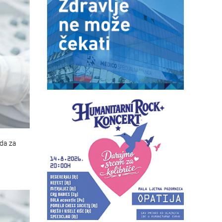
eda za