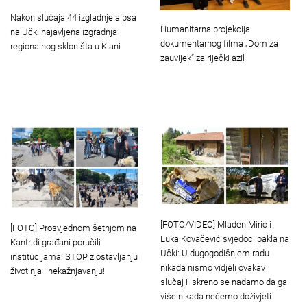
Nakon slučaja 44 izgladnjela psa
Humanitarna projekcija
na Učki najavljena izgradnja
dokumentarnog filma „Dom za
regionalnog skloništa u Klani
zauvijek“ za riječki azil
[FOTO/VIDEO] Mladen Mirić i
[FOTO] Prosvjednom šetnjom na
Luka Kovačević svjedoci pakla na
Kantridi građani poručili
Učki: U dugogodišnjem radu
institucijama: STOP zlostavljanju
nikada nismo vidjeli ovakav
životinja i nekažnjavanju!
slučaj i iskreno se nadamo da ga
više nikada nećemo doživjeti