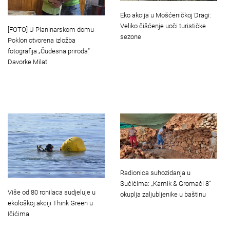
Eko akcija u Mošćeničkoj Dragi:
Veliko čišćenje uoči turističke
[FOTO] U Planinarskom domu
sezone
Poklon otvorena izložba
fotografija „Čudesna priroda“
Davorke Milat
Radionica suhozidanja u
Sučićima: „Kamik & Gromači 8“
Više od 80 ronilaca sudjeluje u
okuplja zaljubljenike u baštinu
ekološkoj akciji Think Green u
Ičićima