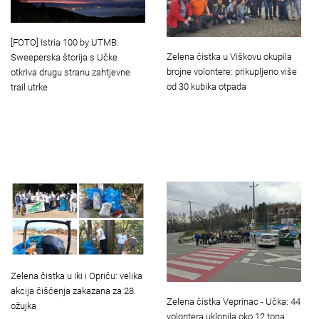
[FOTO] Istria 100 by UTMB:
Zelena čistka u Viškovu okupila
Sweeperska štorija s Učke
brojne volontere: prikupljeno više
otkriva drugu stranu zahtjevne
od 30 kubika otpada
trail utrke
Zelena čistka u Iki i Opriču: velika
akcija čišćenja zakazana za 28.
Zelena čistka Veprinac - Učka: 44
ožujka
volontera uklonila oko 12 tona