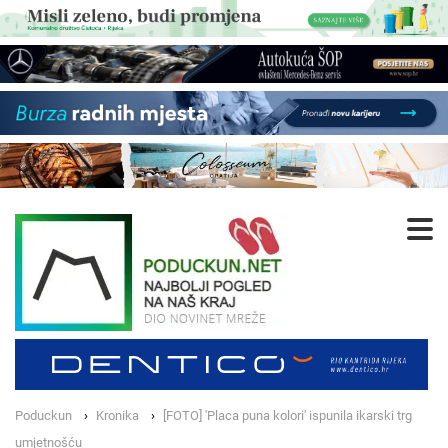
Poduckun
Kronika
[FOTO] 'Placa puna kolori' ispunila ikarski trg
umjetnošću