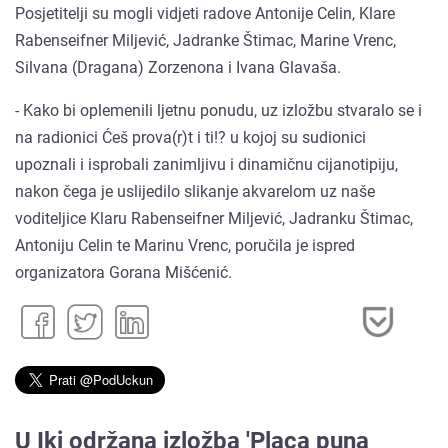
Posjetitelji su mogli vidjeti radove Antonije Celin, Klare
Rabenseifner Miljević, Jadranke Štimac, Marine Vrenc,
Silvana (Dragana) Zorzenona i Ivana Glavaša.
- Kako bi oplemenili ljetnu ponudu, uz izložbu stvaralo se i
na radionici Ćeš prova(r)t i ti!? u kojoj su sudionici
upoznali i isprobali zanimljivu i dinamičnu cijanotipiju,
nakon čega je uslijedilo slikanje akvarelom uz naše
voditeljice Klaru Rabenseifner Miljević, Jadranku Štimac,
Antoniju Celin te Marinu Vrenc, poručila je ispred
organizatora Gorana Mišćenić.
U Iki održana izložba 'Placa puna