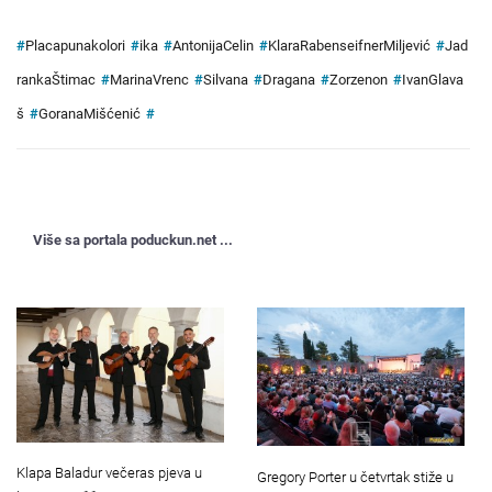
#
Placapunakolori
#
ika
#
AntonijaCelin
#
KlaraRabenseifnerMiljević
#
Jad
rankaŠtimac
#
MarinaVrenc
#
Silvana
#
Dragana
#
Zorzenon
#
IvanGlava
š
#
GoranaMišćenić
#
Više sa portala poduckun.net ...
Klapa Baladur večeras pjeva u
Gregory Porter u četvrtak stiže u