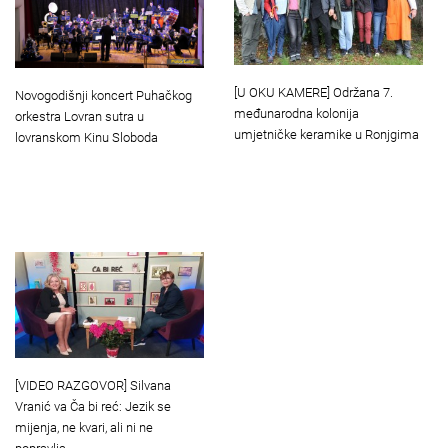
[U OKU KAMERE] Održana 7.
Novogodišnji koncert Puhačkog
međunarodna kolonija
orkestra Lovran sutra u
umjetničke keramike u Ronjgima
lovranskom Kinu Sloboda
[VIDEO RAZGOVOR] Silvana
Vranić va Ča bi reć: Jezik se
mijenja, ne kvari, ali ni ne