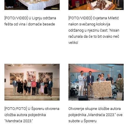
[FOTO/VIDEO] Cvjetana Miletić
[FOTO/VIDEO] U Lignju održana
nakon svečanog kolokvija
fešta od vina i domaće besede
održanog u njezinu čast: 'Nisan
računala da će to bit ovako neč
veliko'
[FOTO/FOTO] U Šporeru otvorena
Otvorenje skupne izložbe autora
izložba autora pobjednika
pobjednika „Mandraća 2023.“ ove
"Mandraća 2023."
subote u Šporeru