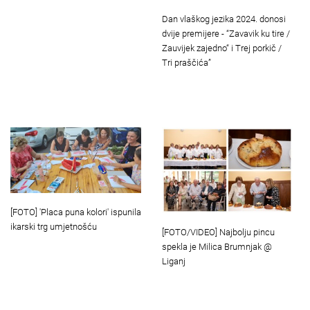
Dan vlaškog jezika 2024. donosi
dvije premijere - “Zavavik ku tire /
Zauvijek zajedno“ i Trej porkič /
Tri praščića”
[FOTO] 'Placa puna kolori' ispunila
ikarski trg umjetnošću
[FOTO/VIDEO] Najbolju pincu
spekla je Milica Brumnjak @
Liganj