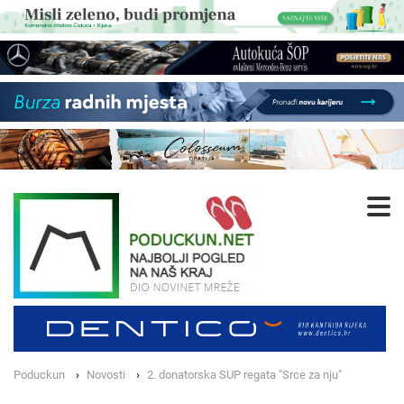
Poduckun
Novosti
2. donatorska SUP regata "Srce za nju"