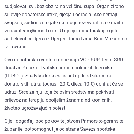
sudjelovati svi, bez obzira na veličinu supa. Organizirane
su dvije donatorske utrke, dječja i odrasla. Ako nemaju
svoj sup, sudionici regate ga mogu rezervirati na e-mailu
vopsuoteam@gmail.com. U dječjoj donatorskoj regati
sudjelovat će djeca iz Dječjeg doma Ivana Brlić Mažuranić
iz Lovrana.
Ovu donatorsku regatu organiziraju VOP SUP Team SRD
društva Preluk i Hrvatska udruga bolničkih liječnika
(HUBOL). Sredstva koja će se prikupiti od startnina
donatorskih utrka (odrasli 20 €, djeca 10 €) donirat će se
udruzi Srce za nju koja će ovim sredstvima pokrivati
prijevoz na terapiju oboljelim ženama od kroničnih,
životno ugrožavajućih bolesti.
Cijeli događaj, pod pokroviteljstvom Primorsko-goranske
županije, potpomognut je od strane Saveza sportske