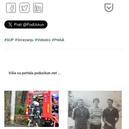
#
SUP
#
Srcezanju
#
Volosko
#
Preluk
Više sa portala poduckun.net ...