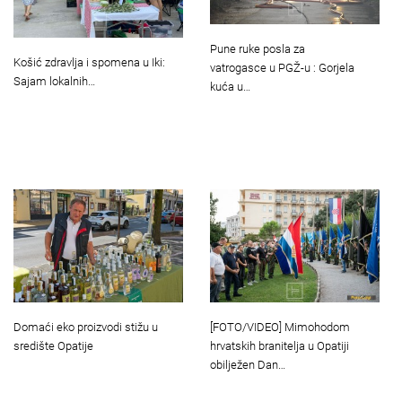
Pune ruke posla za
Košić zdravlja i spomena u Iki:
vatrogasce u PGŽ-u : Gorjela
Sajam lokalnih…
kuća u…
Domaći eko proizvodi stižu u
[FOTO/VIDEO] Mimohodom
središte Opatije
hrvatskih branitelja u Opatiji
obilježen Dan…