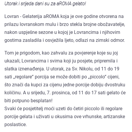
Utorak i srijeda dani su za aROMA gelato!
Lovran - Gelaterija aROMA koja je ove godine otvorena na
prilazu lovranskom mulu i brzo stekla brojne obožavatelje,
nakon uspješne sezone u kojoj je Lovrancima i njihovim
gostima zasladila i osvježila ljeto, odlazi na zimski odmor.
Tom je prigodom, kao zahvalu za povjerenje koje su joj
ukazali, Lovrancima i svima koji ju posjete, pripremila i
slatka iznenađenja. U utorak, za Sv. Nikolu, od 11 do 19
sati „regolare“ porcija se može dobiti po „piccolo“ cijeni,
što znači da kupci za cijenu jedne porcije dobiju dvostruku
količinu. A u srijedu, 7. prosinca, od 11 do 17 sati gelato će
biti potpuno besplatan!
Svaki će posjetitelj moći uzeti do četiri piccolo ili regolare
porcije gelata i uživati u okusima ove vrhunske, artizanske
poslastice.