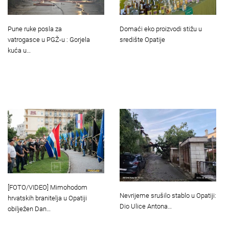
Pune ruke posla za
Domaći eko proizvodi stižu u
vatrogasce u PGŽ-u : Gorjela
središte Opatije
kuća u…
[FOTO/VIDEO] Mimohodom
Nevrijeme srušilo stablo u Opatiji:
hrvatskih branitelja u Opatiji
Dio Ulice Antona…
obilježen Dan…