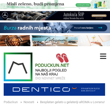
Poduckun
Novosti
Besplatan gelato u gelateriji aROMA u Lovranu!