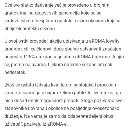
Ovakvo slatko darivanje već je provedeno u brojnim
gradovima, na radost svih generacija koje su sa
zadovoljstvom besplatno guštale u svim okusima koji su
obilježili proteklu sezonu.
U ovoj tvrtki provode i akciju upisivanja u aROMA loyalty
program, čiji će članovi iduće godine ostvarivati značajan
popust od 25% na kupnju gelata u aROMA buticima. A njih
će, prema najavama, tijekom naredne sezone biti čak
pedesetak.
„Naš se gelato izdvaja kvalitetom sastojaka i procesom
izrade, a ovom ga akcijom želimo približiti i svima koji ga
nisu dosad imali mogućnost probati. Stoga pozivamo sve
stanovnike Lovrana i okolice na posljednje ovosezonsko
druženje. Na vama je samo da odaberete željeni okus i
uživate!“, pozivaju iz aROMA-e.