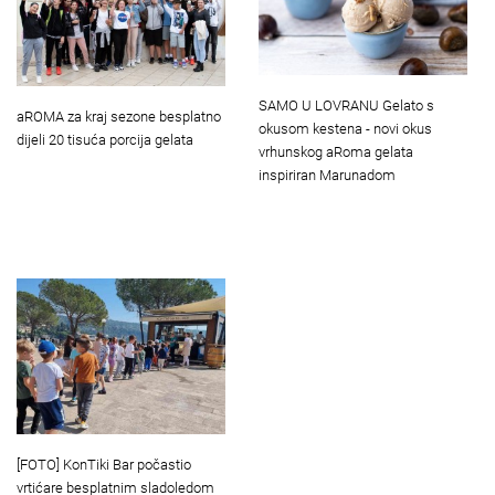
SAMO U LOVRANU Gelato s
aROMA za kraj sezone besplatno
okusom kestena - novi okus
dijeli 20 tisuća porcija gelata
vrhunskog aRoma gelata
inspiriran Marunadom
[FOTO] KonTiki Bar počastio
vrtićare besplatnim sladoledom