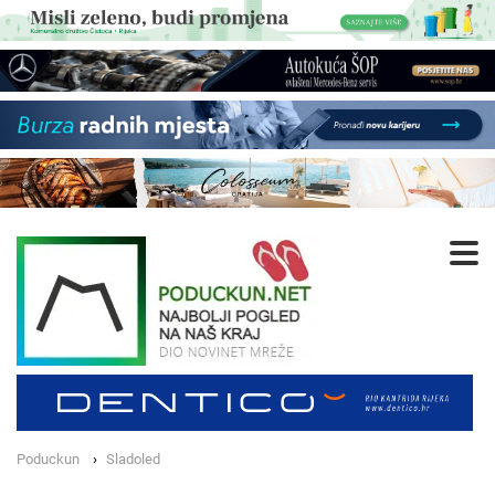
Poduckun
Sladoled