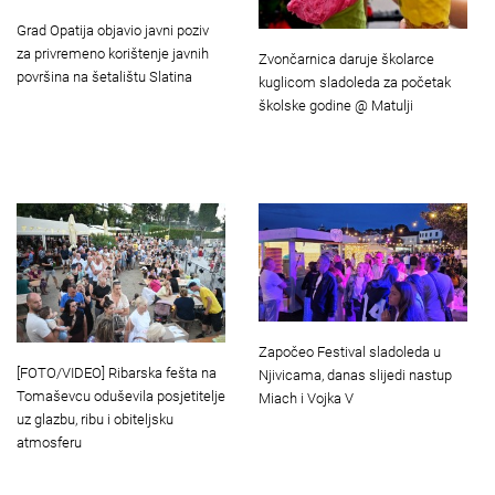
Grad Opatija objavio javni poziv
za privremeno korištenje javnih
Zvončarnica daruje školarce
površina na šetalištu Slatina
kuglicom sladoleda za početak
školske godine @ Matulji
Započeo Festival sladoleda u
[FOTO/VIDEO] Ribarska fešta na
Njivicama, danas slijedi nastup
Tomaševcu oduševila posjetitelje
Miach i Vojka V
uz glazbu, ribu i obiteljsku
atmosferu