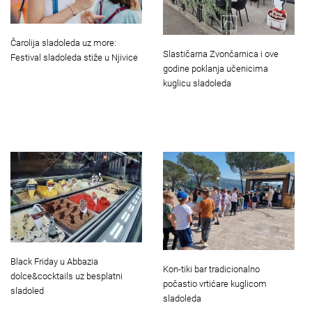
Čarolija sladoleda uz more:
Slastičarna Zvončarnica i ove
Festival sladoleda stiže u Njivice
godine poklanja učenicima
kuglicu sladoleda
Black Friday u Abbazia
Kon-tiki bar tradicionalno
dolce&cocktails uz besplatni
počastio vrtićare kuglicom
sladoled
sladoleda