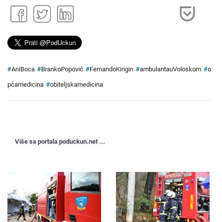
#
AniBoca
#
BrankoPopović
#
FernandoKirigin
#
ambulantauVoloskom
#
o
pćamedicina
#
obiteljskamedicina
Više sa portala poduckun.net ...