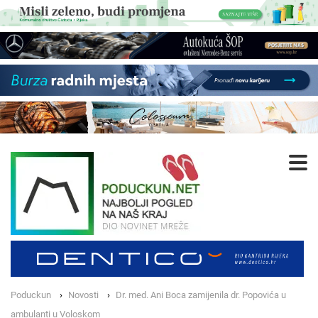
Poduckun
Novosti
Dr. med. Ani Boca zamijenila dr. Popovića u
ambulanti u Voloskom