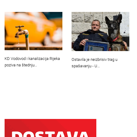
KD Vodovod i kanalizacija Rijeka
Ostavila je neizbrisiv trag u
poziva na štednju…
spašavanju - U…