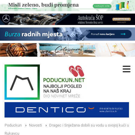
Poduckun
Novosti
Dragec i Snježana dobili su vodu u svojoj kući u
Rukavcu