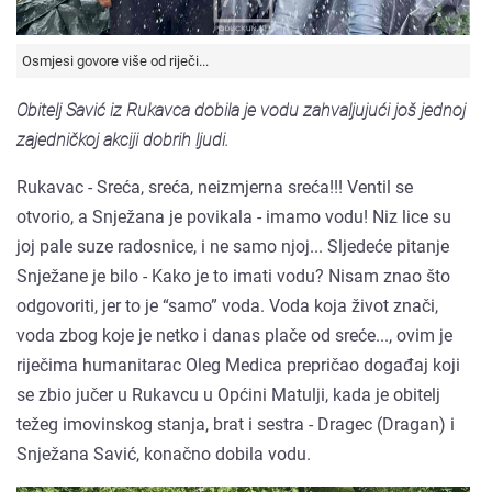
Osmjesi govore više od riječi...
Obitelj Savić iz Rukavca dobila je vodu zahvaljujući još jednoj
zajedničkoj akciji dobrih ljudi.
Rukavac - Sreća, sreća, neizmjerna sreća!!! Ventil se
otvorio, a Snježana je povikala - imamo vodu! Niz lice su
joj pale suze radosnice, i ne samo njoj... Sljedeće pitanje
Snježane je bilo - Kako je to imati vodu? Nisam znao što
odgovoriti, jer to je “samo” voda. Voda koja život znači,
voda zbog koje je netko i danas plače od sreće..., ovim je
riječima humanitarac Oleg Medica prepričao događaj koji
se zbio jučer u Rukavcu u Općini Matulji, kada je obitelj
težeg imovinskog stanja, brat i sestra - Dragec (Dragan) i
Snježana Savić, konačno dobila vodu.