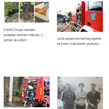
[VIDEO] Srnjak nakratko
prošetao centrom Matulja: U
Uzrok požara pomoćnog objekta
potrazi za vodom…
na širem matuljskom području…