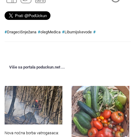
#
DrageciSnježana
#
olegMedica
#
Liburnijskevode
#
Više sa portala poduckun.net ...
Nova noćna borba vatrogasaca: