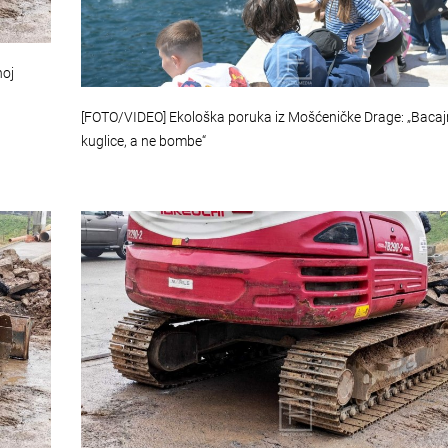
noj
[FOTO/VIDEO] Ekološka poruka iz Mošćeničke Drage: „Bac
kuglice, a ne bombe“