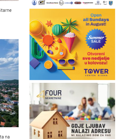
nitarne
eta na