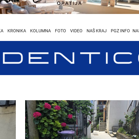
KA
KRONIKA
KOLUMNA
FOTO
VIDEO
NAŠ KRAJ
PGZ INFO
NA