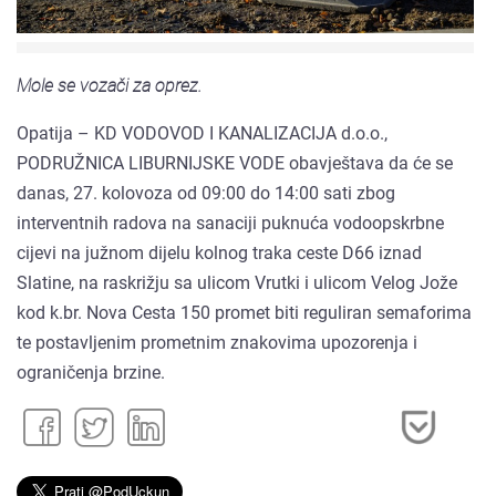
Mole se vozači za oprez.
Opatija – KD VODOVOD I KANALIZACIJA d.o.o.,
PODRUŽNICA LIBURNIJSKE VODE obavještava da će se
danas, 27. kolovoza od 09:00 do 14:00 sati zbog
interventnih radova na sanaciji puknuća vodoopskrbne
cijevi na južnom dijelu kolnog traka ceste D66 iznad
Slatine, na raskrižju sa ulicom Vrutki i ulicom Velog Jože
kod k.br. Nova Cesta 150 promet biti reguliran semaforima
te postavljenim prometnim znakovima upozorenja i
ograničenja brzine.