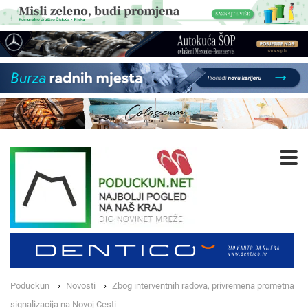
Poduckun
Novosti
Zbog interventnih radova, privremena prometna
signalizacija na Novoj Cesti