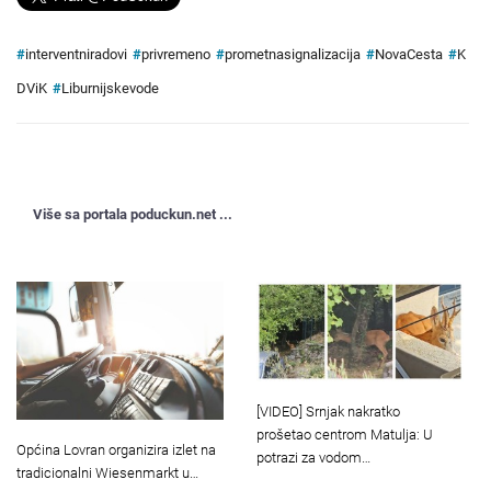
#
interventniradovi
#
privremeno
#
prometnasignalizacija
#
NovaCesta
#
K
DViK
#
Liburnijskevode
Više sa portala poduckun.net ...
[VIDEO] Srnjak nakratko
prošetao centrom Matulja: U
Općina Lovran organizira izlet na
potrazi za vodom…
tradicionalni Wiesenmarkt u…