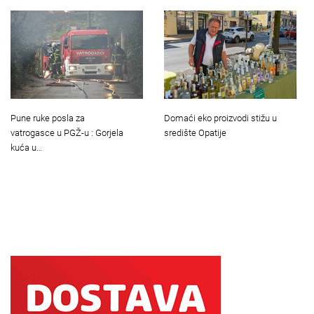
Pune ruke posla za
Domaći eko proizvodi stižu u
vatrogasce u PGŽ-u : Gorjela
središte Opatije
kuća u…