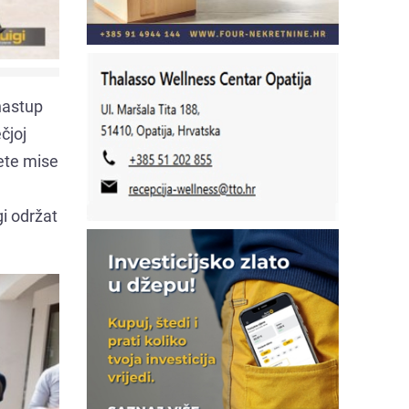
nastup
čjoj
vete mise
i održat