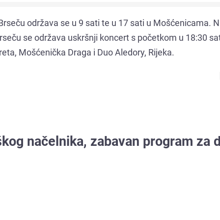
 Brseču održava se u 9 sati te u 17 sati u Mošćenicama. N
Brseču se održava uskršnji koncert s početkom u 18:30 sat
areta, Mošćenička Draga i Duo Aledory, Rijeka.
škog načelnika, zabavan program za d