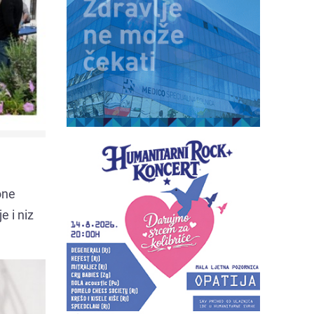
one
e i niz