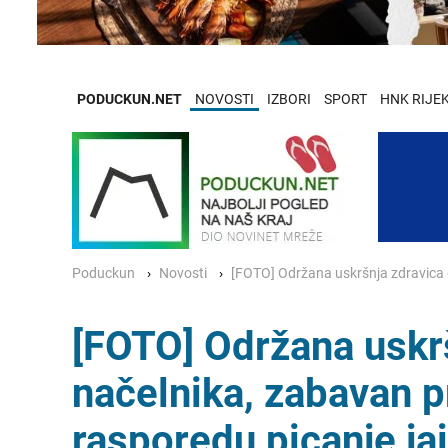
PODUCKUN.NET
NOVOSTI
IZBORI
SPORT
HNK RIJE
Poduckun
Novosti
[FOTO] Održana uskršnja zdravica 
[FOTO] Održana uskr
načelnika, zabavan p
rasporedu picanje jaj