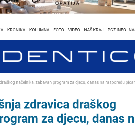
KA
KRONIKA
KOLUMNA
FOTO
VIDEO
NAŠ KRAJ
PGZ INFO
NA
draškog načelnika, zabavan program za djecu, danas na rasporedu picanj
šnja zdravica draškog
rogram za djecu, danas 