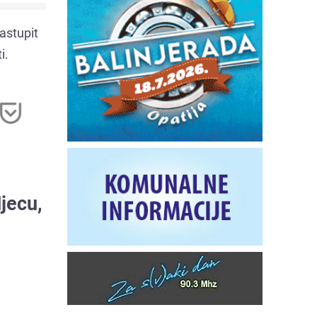
astupit
i.
jecu,