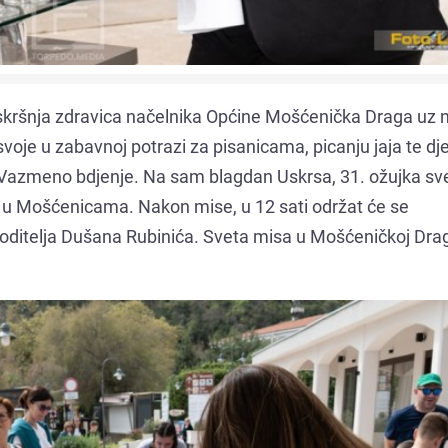
uskršnja zdravica načelnika Općine Mošćenička Draga uz 
oje u zabavnoj potrazi za pisanicama, picanju jaja te dje
jeli Vazmeno bdjenje. Na sam blagdan Uskrsa, 31. ožujka s
ti u Mošćenicama. Nakon mise, u 12 sati održat će se
voditelja Dušana Rubinića. Sveta misa u Mošćeničkoj Drag