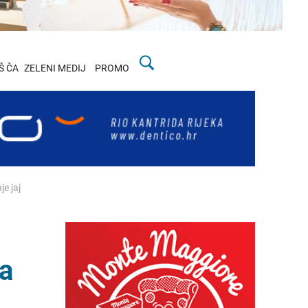
Š ČA
ZELENI MEDIJ
PROMO
e jaj
na