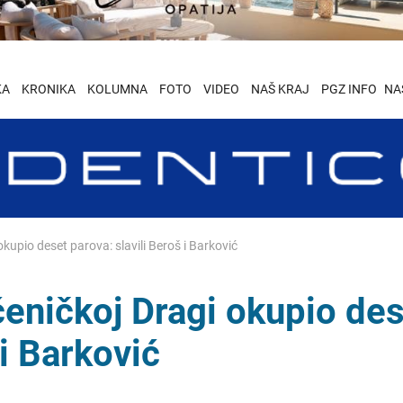
KA
KRONIKA
KOLUMNA
FOTO
VIDEO
NAŠ KRAJ
PGZ INFO
NA
kupio deset parova: slavili Beroš i Barković
eničkoj Dragi okupio de
 i Barković