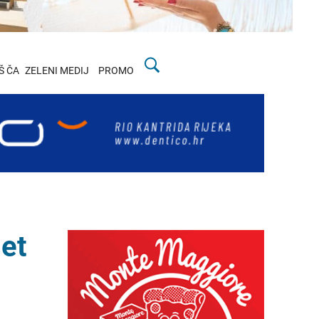
Š ČA
ZELENI MEDIJ
PROMO
set