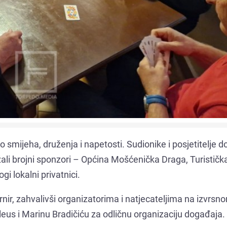
o smijeha, druženja i napetosti. Sudionike i posjetitelje 
li brojni sponzori – Općina Mošćenička Draga, Turističk
i lokalni privatnici.
urnir, zahvalivši organizatorima i natjecateljima na izvrsn
us i Marinu Bradičiću za odličnu organizaciju događaja.