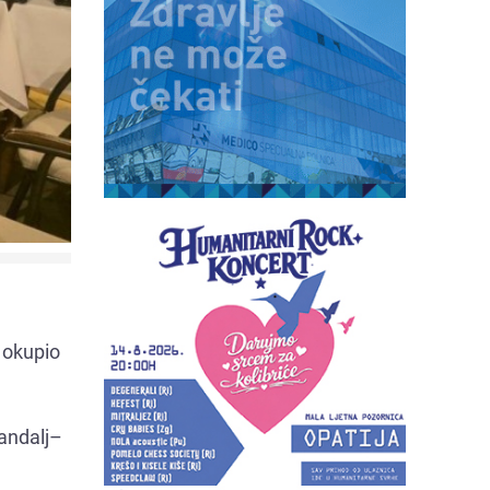
e okupio
Sandalj–