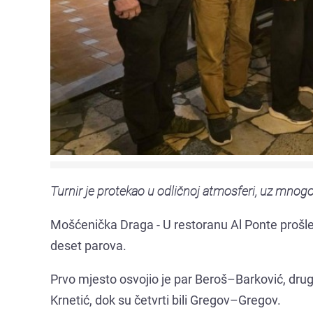
Turnir je protekao u odličnoj atmosferi, uz mnogo 
Mošćenička Draga - U restoranu Al Ponte prošle ned
deset parova.
Prvo mjesto osvojio je par Beroš–Barković, drugo
Krnetić, dok su četvrti bili Gregov–Gregov.