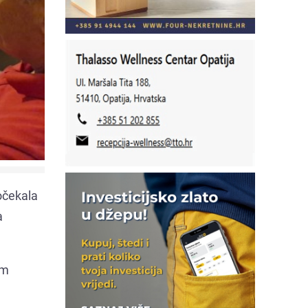
dočekala
a
om