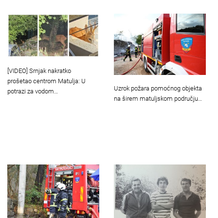
[VIDEO] Srnjak nakratko
prošetao centrom Matulja: U
Uzrok požara pomoćnog objekta
potrazi za vodom…
na širem matuljskom području…