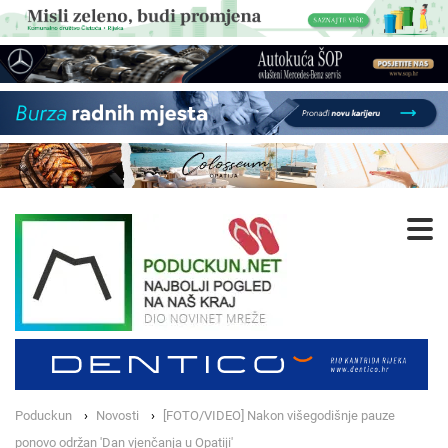
Poduckun
Novosti
[FOTO/VIDEO] Nakon višegodišnje pauze
ponovo održan 'Dan vjenčanja u Opatiji'