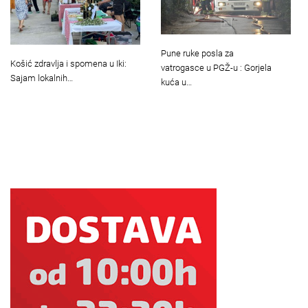
Pune ruke posla za
Košić zdravlja i spomena u Iki:
vatrogasce u PGŽ-u : Gorjela
Sajam lokalnih…
kuća u…