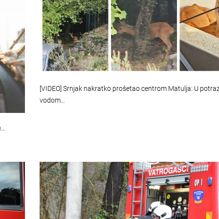
[VIDEO] Srnjak nakratko prošetao centrom Matulja: U potraz
vodom…
u…