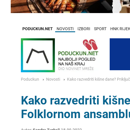
PODUCKUN.NET
NOVOSTI
IZBORI
SPORT
HNK RIJE
Poduckun
Novosti
Kako razvedriti kišne dane? Priklj
Kako razvedriti kišne
Folklornom ansambl