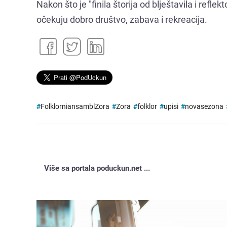
Nakon što je "finila štorija od blještavila i refle
očekuju dobro društvo, zabava i rekreacija.
#
FolklorniansamblZora
#
Zora
#
folklor
#
upisi
#
novasezona
Više sa portala poduckun.net ...