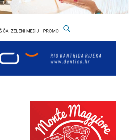
Š ČA
ZELENI MEDIJ
PROMO