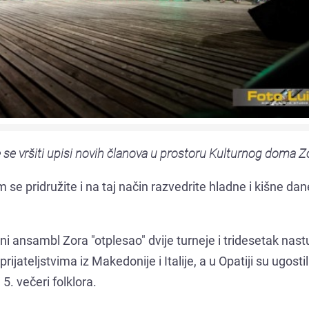
e se vršiti upisi novih članova u prostoru Kulturnog doma Z
 se pridružite i na taj način razvedrite hladne i kišne dan
rni ansambl Zora "otplesao" dvije turneje i tridesetak nas
ijateljstvima iz Makedonije i Italije, a u Opatiji su ugostil
5. večeri folklora.