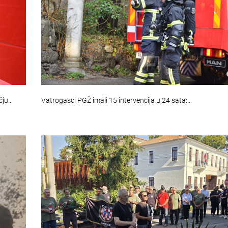
čju…
Vatrogasci PGŽ imali 15 intervencija u 24 sata:…