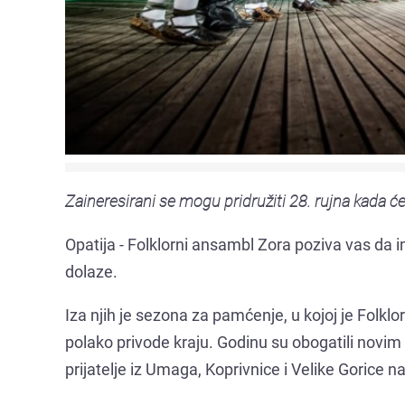
Zaineresirani se mogu pridružiti 28. rujna kada ć
Opatija - Folklorni ansambl Zora poziva vas da im
dolaze.
Iza njih je sezona za pamćenje, u kojoj je Folklo
polako privode kraju. Godinu su obogatili novim pr
prijatelje iz Umaga, Koprivnice i Velike Gorice na 