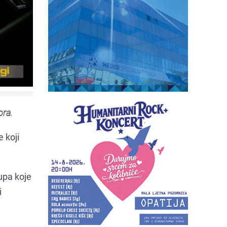
ora.
e koji
tupa koje
i