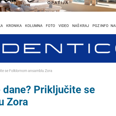
KA
KRONIKA
KOLUMNA
FOTO
VIDEO
NAŠ KRAJ
PGZ INFO
NA
učite se Folklornom ansamblu Zora
 dane? Priključite se
u Zora