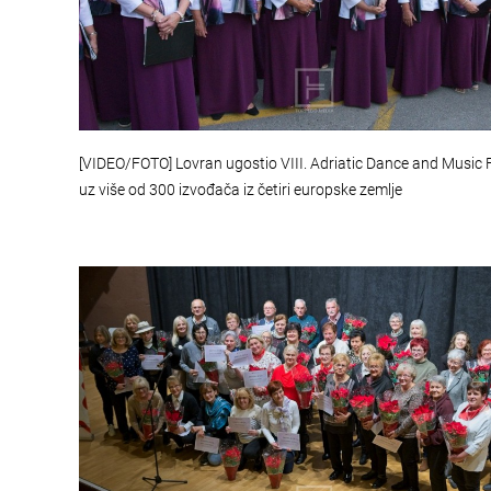
[VIDEO/FOTO] Lovran ugostio VIII. Adriatic Dance and Music F
uz više od 300 izvođača iz četiri europske zemlje