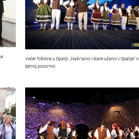
na
Večer folklora u Opatiji: „Naši tanci i stare užanci v Opatije“ 
ljetnoj pozornici