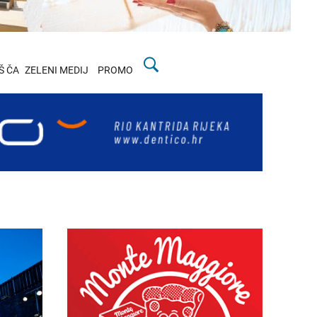
Š ČA
ZELENI MEDIJ
PROMO