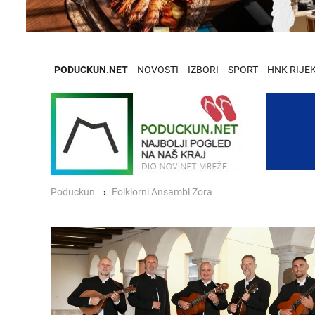
PODUCKUN.NET
NOVOSTI
IZBORI
SPORT
HNK RIJE
Poduckun
Folklorni Ansambl Zora