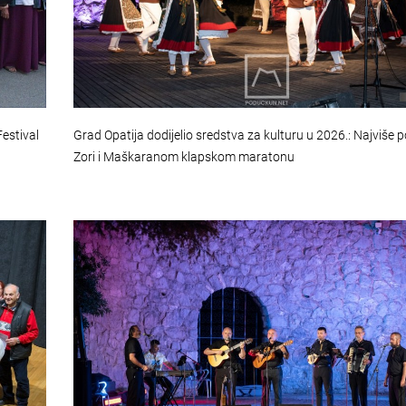
Grad Opatija dodijelio sredstva za kulturu u 2026.: Najviše 
estival
Zori i Maškaranom klapskom maratonu