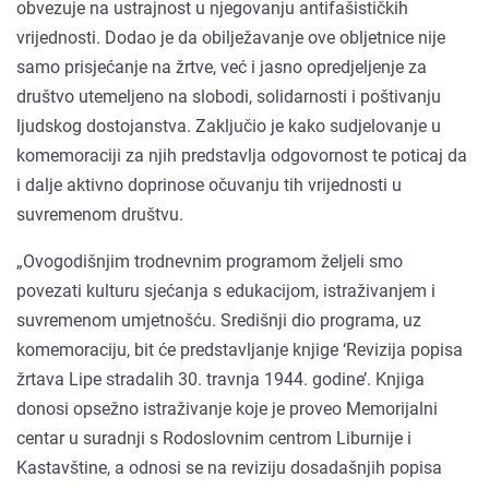
obvezuje na ustrajnost u njegovanju antifašističkih
vrijednosti. Dodao je da obilježavanje ove obljetnice nije
samo prisjećanje na žrtve, već i jasno opredjeljenje za
društvo utemeljeno na slobodi, solidarnosti i poštivanju
ljudskog dostojanstva. Zaključio je kako sudjelovanje u
komemoraciji za njih predstavlja odgovornost te poticaj da
i dalje aktivno doprinose očuvanju tih vrijednosti u
suvremenom društvu.
„Ovogodišnjim trodnevnim programom željeli smo
povezati kulturu sjećanja s edukacijom, istraživanjem i
suvremenom umjetnošću. Središnji dio programa, uz
komemoraciju, bit će predstavljanje knjige ‘Revizija popisa
žrtava Lipe stradalih 30. travnja 1944. godine’. Knjiga
donosi opsežno istraživanje koje je proveo Memorijalni
centar u suradnji s Rodoslovnim centrom Liburnije i
Kastavštine, a odnosi se na reviziju dosadašnjih popisa