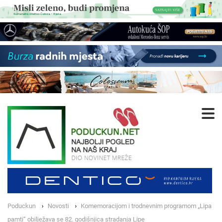
Poduckun
Novosti
Komemoracijom i trodnevnim programom „Lipa
pamti“ obilježava se 82. godišnjica stradanja Lipe