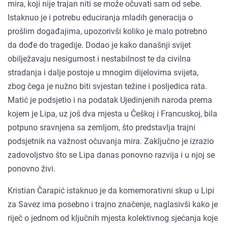
mira, koji nije trajan niti se može očuvati sam od sebe.
Istaknuo je i potrebu educiranja mladih generacija o
prošlim događajima, upozorivši koliko je malo potrebno
da dođe do tragedije. Dodao je kako današnji svijet
obilježavaju nesigurnost i nestabilnost te da civilna
stradanja i dalje postoje u mnogim dijelovima svijeta,
zbog čega je nužno biti svjestan težine i posljedica rata.
Matić je podsjetio i na podatak Ujedinjenih naroda prema
kojem je Lipa, uz još dva mjesta u Češkoj i Francuskoj, bila
potpuno sravnjena sa zemljom, što predstavlja trajni
podsjetnik na važnost očuvanja mira. Zaključno je izrazio
zadovoljstvo što se Lipa danas ponovno razvija i u njoj se
ponovno živi.
Kristian Čarapić istaknuo je da komemorativni skup u Lipi
za Savez ima posebno i trajno značenje, naglasivši kako je
riječ o jednom od ključnih mjesta kolektivnog sjećanja koje