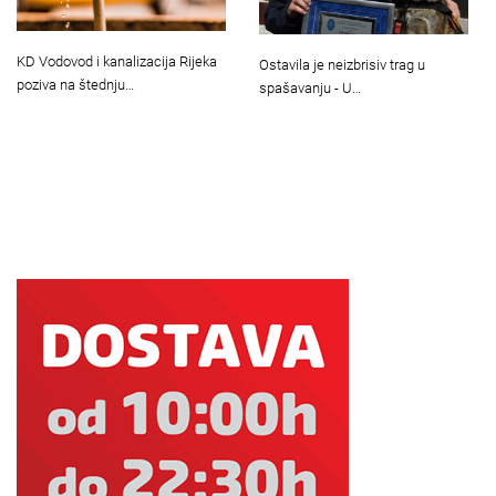
KD Vodovod i kanalizacija Rijeka
Ostavila je neizbrisiv trag u
poziva na štednju…
spašavanju - U…