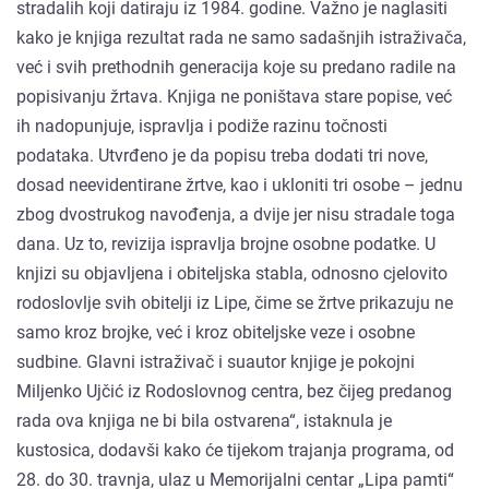
stradalih koji datiraju iz 1984. godine. Važno je naglasiti
kako je knjiga rezultat rada ne samo sadašnjih istraživača,
već i svih prethodnih generacija koje su predano radile na
popisivanju žrtava. Knjiga ne poništava stare popise, već
ih nadopunjuje, ispravlja i podiže razinu točnosti
podataka. Utvrđeno je da popisu treba dodati tri nove,
dosad neevidentirane žrtve, kao i ukloniti tri osobe – jednu
zbog dvostrukog navođenja, a dvije jer nisu stradale toga
dana. Uz to, revizija ispravlja brojne osobne podatke. U
knjizi su objavljena i obiteljska stabla, odnosno cjelovito
rodoslovlje svih obitelji iz Lipe, čime se žrtve prikazuju ne
samo kroz brojke, već i kroz obiteljske veze i osobne
sudbine. Glavni istraživač i suautor knjige je pokojni
Miljenko Ujčić iz Rodoslovnog centra, bez čijeg predanog
rada ova knjiga ne bi bila ostvarena“, istaknula je
kustosica, dodavši kako će tijekom trajanja programa, od
28. do 30. travnja, ulaz u Memorijalni centar „Lipa pamti“