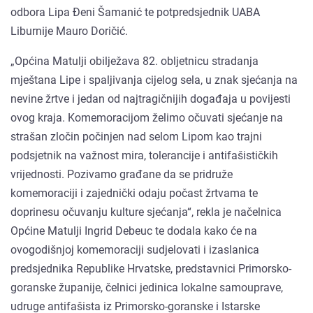
odbora Lipa Đeni Šamanić te potpredsjednik UABA
Liburnije Mauro Doričić.
„Općina Matulji obilježava 82. obljetnicu stradanja
mještana Lipe i spaljivanja cijelog sela, u znak sjećanja na
nevine žrtve i jedan od najtragičnijih događaja u povijesti
ovog kraja. Komemoracijom želimo očuvati sjećanje na
strašan zločin počinjen nad selom Lipom kao trajni
podsjetnik na važnost mira, tolerancije i antifašističkih
vrijednosti. Pozivamo građane da se pridruže
komemoraciji i zajednički odaju počast žrtvama te
doprinesu očuvanju kulture sjećanja“, rekla je načelnica
Općine Matulji Ingrid Debeuc te dodala kako će na
ovogodišnjoj komemoraciji sudjelovati i izaslanica
predsjednika Republike Hrvatske, predstavnici Primorsko-
goranske županije, čelnici jedinica lokalne samouprave,
udruge antifašista iz Primorsko-goranske i Istarske