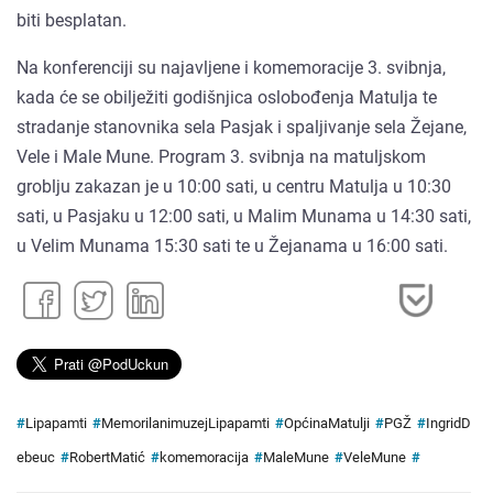
biti besplatan.
Na konferenciji su najavljene i komemoracije 3. svibnja,
kada će se obilježiti godišnjica oslobođenja Matulja te
stradanje stanovnika sela Pasjak i spaljivanje sela Žejane,
Vele i Male Mune. Program 3. svibnja na matuljskom
groblju zakazan je u 10:00 sati, u centru Matulja u 10:30
sati, u Pasjaku u 12:00 sati, u Malim Munama u 14:30 sati,
u Velim Munama 15:30 sati te u Žejanama u 16:00 sati.
#
Lipapamti
#
MemorilanimuzejLipapamti
#
OpćinaMatulji
#
PGŽ
#
IngridD
ebeuc
#
RobertMatić
#
komemoracija
#
MaleMune
#
VeleMune
#