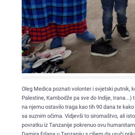
Oleg Medica poznati volonter i svjetski putnik, k
Palestine, Kambodže pa sve do Indije, Irana...) t
na njemu ostavilo traga kao tih 90 dana te kako j
sa suznim očima. Vidjevši to siromaštvo, ali ist
povratku iz Tanzanije pokrenuo ovu humanitarnu
Damira Frlana u Tanzaniju s ciljem da uruči priku