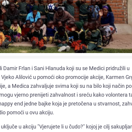
Damir Frlan i Sani Hlanuda koji su se Medici pridružili u
Vjeko Alilović u pomoći oko promocije akcije, Karmen Gr
je, a Medica zahvaljuje svima koji su na bilo koji način p
e mogu vjerno prenijeti zahvalnost i sreću kako volontera t
e happy end jedne bajke koja je pretočena u stvarnost, zahv
dio pomoći u ovu akciju.
ljuče u akciju "Vjerujete li u čudo?" kojoj je cilj sakuplja