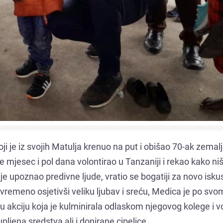
oji je iz svojih Matulja krenuo na put i obišao 70-ak zemal
e mjesec i pol dana volontirao u Tanzaniji i rekao kako niš
e upoznao predivne ljude, vratio se bogatiji za novo iskust
ovremeno osjetivši veliku ljubav i sreću, Medica je po svo
 akciju koja je kulminirala odlaskom njegovog kolege i v
pljena sredstva ali i donirane cipelice.