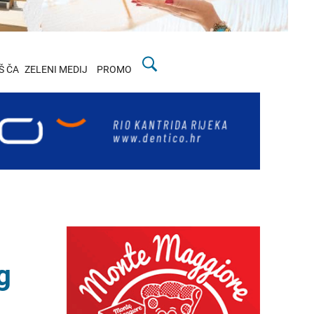
Š ČA
ZELENI MEDIJ
PROMO
g