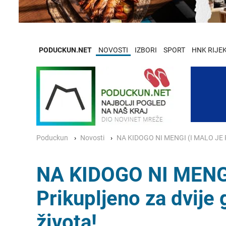
PODUCKUN.NET
NOVOSTI
IZBORI
SPORT
HNK RIJE
Poduckun
Novosti
NA KIDOGO NI MENGI (I MALO JE PUN
NA KIDOGO NI MENGI
Prikupljeno za dvije
života!