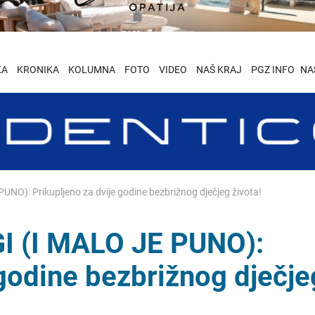
KA
KRONIKA
KOLUMNA
FOTO
VIDEO
NAŠ KRAJ
PGZ INFO
NA
O): Prikupljeno za dvije godine bezbrižnog dječjeg života!
 (I MALO JE PUNO):
 godine bezbrižnog dječje