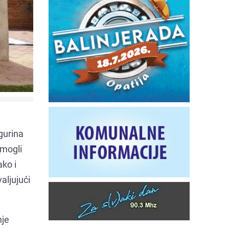
gurina
omogli
ako i
aljujući
nje