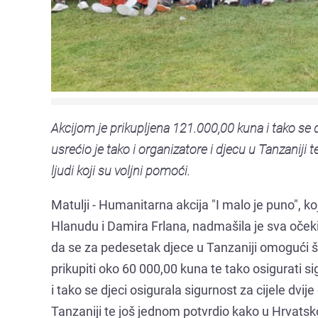
Akcijom je prikupljena 121.000,00 kuna i tako se dj
usrećio je tako i organizatore i djecu u Tanzaniji
ljudi koji su voljni pomoći.
Matulji - Humanitarna akcija "I malo je puno", k
Hlanudu i Damira Frlana, nadmašila je sva očeki
da se za pedesetak djece u Tanzaniji omogući šk
prikupiti oko 60 000,00 kuna te tako osigurati sig
i tako se djeci osigurala sigurnost za cijele dvije
Tanzaniji te još jednom potvrdio kako u Hrvatsko