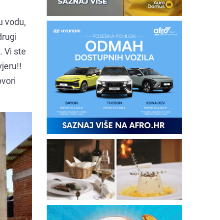
tu vodu,
drugi
. Vi ste
vjeru!!
ovori