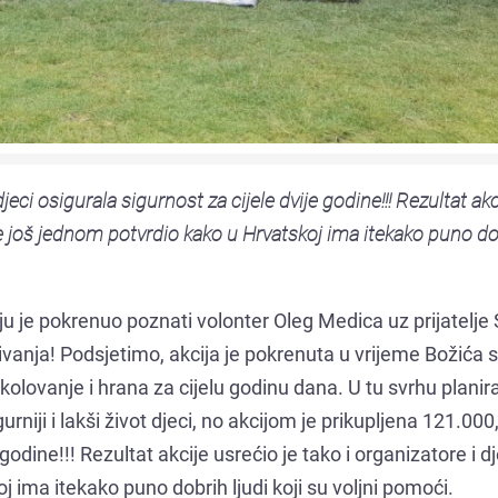
eci osigurala sigurnost za cijele dvije godine!!! Rezultat akc
 te još jednom potvrdio kako u Hrvatskoj ima itekako puno d
oju je pokrenuo poznati volonter Oleg Medica uz prijatelje 
vanja! Podsjetimo, akcija je pokrenuta u vrijeme Božića s
olovanje i hrana za cijelu godinu dana. U tu svrhu planir
urniji i lakši život djeci, no akcijom je prikupljena 121.00
 godine!!! Rezultat akcije usrećio je tako i organizatore i d
j ima itekako puno dobrih ljudi koji su voljni pomoći.