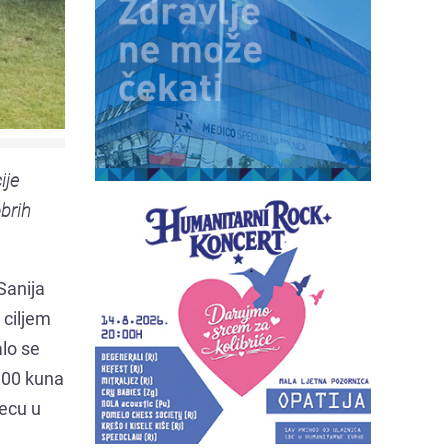
ije
obrih
Sanija
 ciljem
alo se
0,00 kuna
jecu u