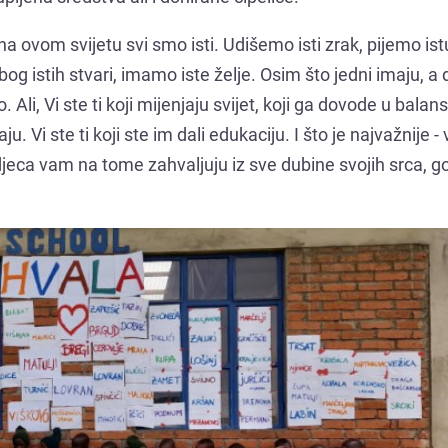
 na ovom svijetu svi smo isti. Udišemo isti zrak, pijemo is
og istih stvari, imamo iste želje. Osim što jedni imaju, a 
Ali, Vi ste ti koji mijenjaju svijet, koji ga dovode u balans
u. Vi ste ti koji ste im dali edukaciju. I što je najvažnije - 
 djeca vam na tome zahvaljuju iz sve dubine svojih srca, g