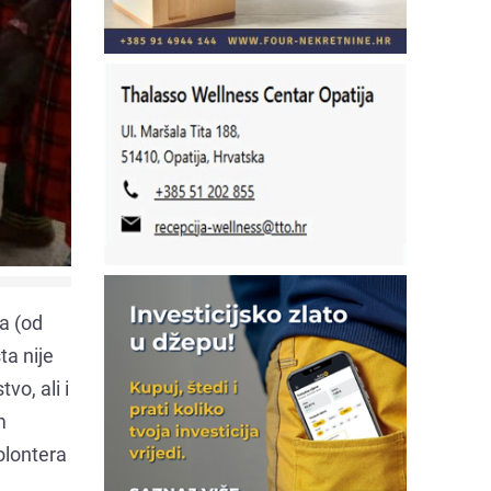
ja (od
ta nije
vo, ali i
m
olontera