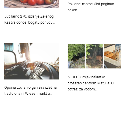
Poklona: motociklist poginuo
nakon…
Jubilarno 270. izdanje Zelenog
Kastva donosi bogatu ponudu…
[VIDEO] Srnjak nakratko
prošetao centrom Matulja: U
Općina Lovran organizira izlet na
potrazi za vodom…
tradicionalni Wiesenmarkt u…