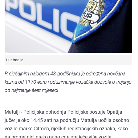
Ilustracija
Prekršajnim nalogom 43-godišnjaku je određena novčana
kazna od 1170 eura i oduzimanje vozačke dozvole u trajanju
od najmanje šest mjeseci
Matulji - Policijska ophodnja Policijske postaje Opatija
jučer je oko 14.45 sati na području Matulja uočila osobno
vozilo marke Citroen, riječkih registracijskih oznaka, kako
na prometnici preko puno crte pretječe više vozila.