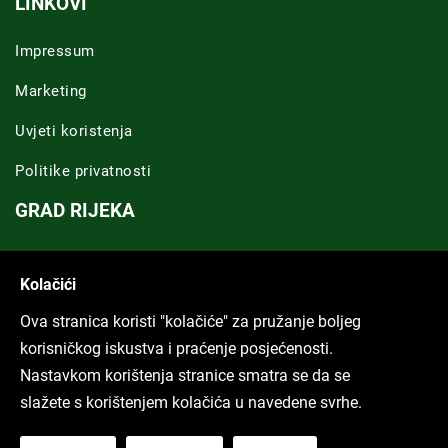
LINKOVI
Impressum
Marketing
Uvjeti koristenja
Politike privatnosti
GRAD RIJEKA
Novosti Rijeka
Kolačići
Riječka regija
Ova stranica koristi "kolačiće" za pružanje boljeg
ARHIVA TEKSTOVA
korisničkog iskustva i praćenje posjećenosti.
Nastavkom korištenja stranice smatra se da se
Svi tekstovi
slažete s korištenjem kolačića u navedene svrhe.
Poduckun.net