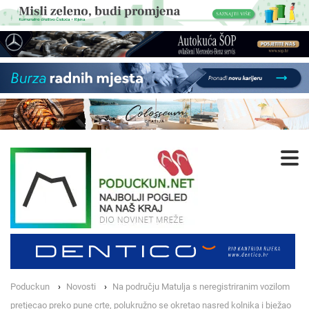
Poduckun
Novosti
Na području Matulja s neregistriranim vozilom
pretjecao preko pune crte, polukružno se okretao nasred kolnika i bježao