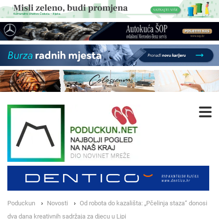
Poduckun
Novosti
Od robota do kazališta: „Pčelinja staza“ donosi
dva dana kreativnih sadržaja za djecu u Lipi