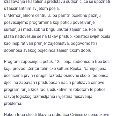
izražavanja i kazališnu predstavu sudionici će se upoznati
s fascinantnim svijetom pčela.
U Memorijalnom centru „Lipa pamti“ posebnu pažnju
posvećujemo programima koji potiču povezivanje,
suradnju i međusobnu brigu unutar zajednice. Pčelinja
staza nadovezuje se na takav pristup, koristeći svijet pčela
kao inspirativan primjer zajedništva, odgovornosti i
doprinosa svakog pojedinca zajedničkom dobru.
Program započinje u petak, 12. lipnja, radionicom Bee-bot,
koju provodi Centar tehničke kulture Rijeka. Namijenjena
učenicima prvih i drugih razreda osnovne škole, radionica
djeci na zabavan i pristupačan način približava osnove
programiranja kroz rad s edukativnim robotom te potiče
razvoj logičkog razmišljanja i vještina rješavanja
problema.
Nakon toga slijedi likovna radionica Cvijeće iz perspektive