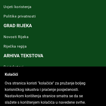
Uvjeti koristenja
Politike privatnosti
GRAD RIJEKA
Novosti Rijeka
Riječka regija
ARHIVA TEKSTOVA
Svi tekstovi
Kolačići
Poduckun.net
Ova stranica koristi "kolačiće" za pružanje boljeg
More idea
korisničkog iskustva i praćenje posjećenosti.
Nastavkom korištenja stranice smatra se da se
slažete s korištenjem kolačića u navedene svrhe.