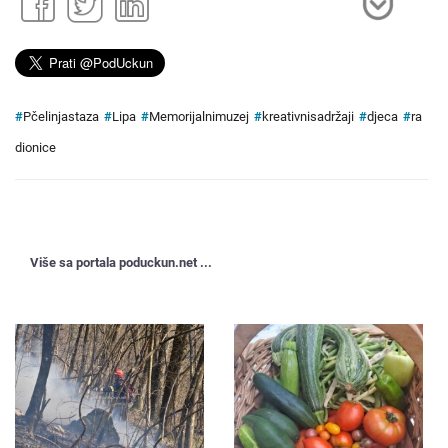
#
Pčelinjastaza
#
Lipa
#
Memorijalnimuzej
#
kreativnisadržaji
#
djeca
#
ra
dionice
Više sa portala poduckun.net ...