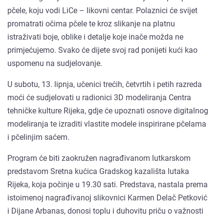
pčele, koju vodi LiCe – likovni centar. Polaznici će svijet
promatrati očima pčele te kroz slikanje na platnu
istraživati boje, oblike i detalje koje inače možda ne
primjećujemo. Svako će dijete svoj rad ponijeti kući kao
uspomenu na sudjelovanje.
U subotu, 13. lipnja, učenici trećih, četvrtih i petih razreda
moći će sudjelovati u radionici 3D modeliranja Centra
tehničke kulture Rijeka, gdje će upoznati osnove digitalnog
modeliranja te izraditi vlastite modele inspirirane pčelama
i pčelinjim saćem.
Program će biti zaokružen nagrađivanom lutkarskom
predstavom Sretna kućica Gradskog kazališta lutaka
Rijeka, koja počinje u 19.30 sati. Predstava, nastala prema
istoimenoj nagrađivanoj slikovnici Karmen Delač Petković
i Dijane Arbanas, donosi toplu i duhovitu priču o važnosti