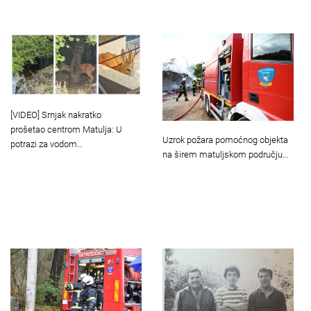
[VIDEO] Srnjak nakratko
prošetao centrom Matulja: U
Uzrok požara pomoćnog objekta
potrazi za vodom…
na širem matuljskom području…