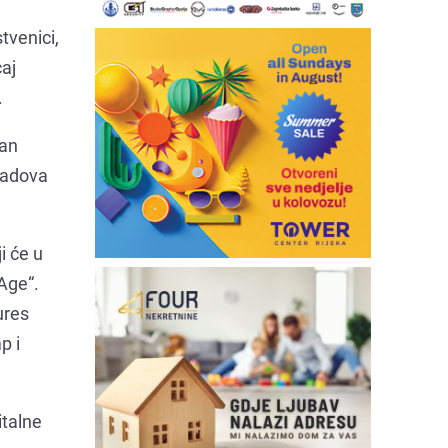
tvenici,
caj
.
kan
gradova
i će u
 Age“.
ures
p i
italne