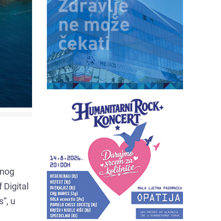
lnog
Digital
“, u