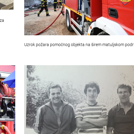
 za
Uzrok požara pomoćnog objekta na širem matuljskom podr