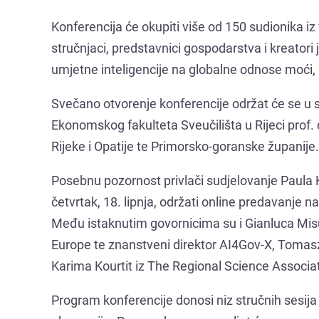
Konferencija će okupiti više od 150 sudionika iz
stručnjaci, predstavnici gospodarstva i kreatori
umjetne inteligencije na globalne odnose moći,
Svečano otvorenje konferencije održat će se u sri
Ekonomskog fakulteta Sveučilišta u Rijeci prof. d
Rijeke i Opatije te Primorsko-goranske županije.
Posebnu pozornost privlači sudjelovanje Paula
četvrtak, 18. lipnja, održati online predavanje n
Među istaknutim govornicima su i Gianluca Misura
Europe te znanstveni direktor AI4Gov-X, Tomasz
Karima Kourtit iz The Regional Science Associat
Program konferencije donosi niz stručnih sesij