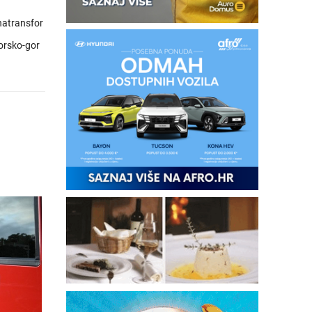
lnatransfor
orsko-gor