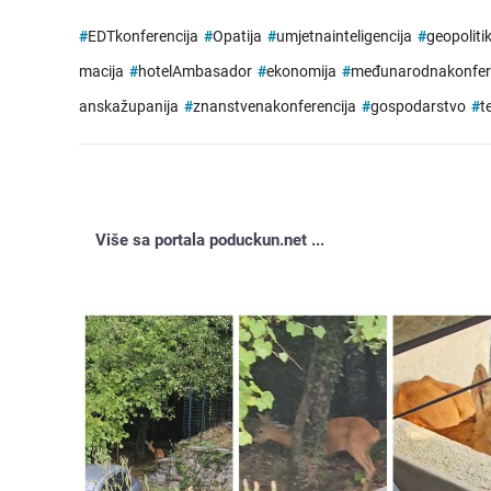
#
EDTkonferencija
#
Opatija
#
umjetnainteligencija
#
geopoliti
macija
#
hotelAmbasador
#
ekonomija
#
međunarodnakonfer
anskažupanija
#
znanstvenakonferencija
#
gospodarstvo
#
t
Više sa portala poduckun.net ...