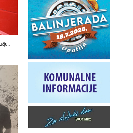
učju…