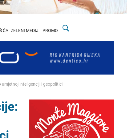
Š ČA
ZELENI MEDIJ
PROMO
jetnoj inteligenciji i geopolitici
je:
ci