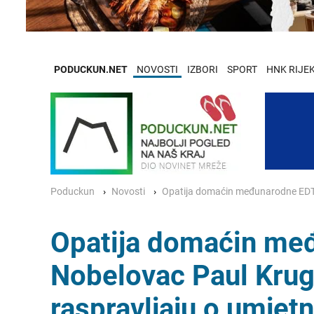
PODUCKUN.NET
NOVOSTI
IZBORI
SPORT
HNK RIJE
Poduckun
Novosti
Opatija domaćin međunarodne EDT kon
Opatija domaćin međ
Nobelovac Paul Krugm
raspravljaju o umjetno