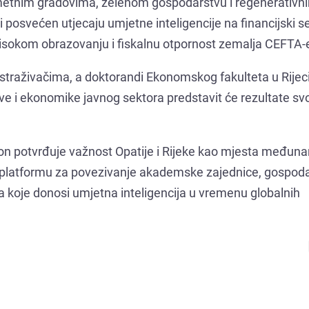
ametnim gradovima, zelenom gospodarstvu i regenerativn
 posvećen utjecaju umjetne inteligencije na financijski se
u visokom obrazovanju i fiskalnu otpornost zemalja CEFTA-
straživačima, a doktorandi Ekonomskog fakulteta u Rijeci
e i ekonomike javnog sektora predstavit će rezultate svo
ion potvrđuje važnost Opatije i Rijeke kao mjesta međun
u platformu za povezivanje akademske zajednice, gospoda
ma koje donosi umjetna inteligencija u vremenu globalnih