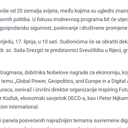
 više od 20 zemalja svijeta, među kojima su ugledni znans
 javnih politika. U fokusu trodnevnog programa bit će utje
 gospodarsku sigurnost, poslovanje i društvene promjene
jedu, 17. lipnja, u 10 sati. Sudionicima će se obratiti de
r. sc. Saša Drezgić te predstavnici Sveučilišta u Rijeci, 
 Krugmana, dobitnika Nobelove nagrade za ekonomiju, koj
a temu „Global Power, Geopolitics, and Europe in a Digital
ca, osnivač i izvršni direktor organizacije Inspiring Fut
 Koźluk, ekonomski savjetnik OECD-a, kao i Peter Nijkam
ion International.
a i panela posvećenih najvažnijim temama suvremene dig