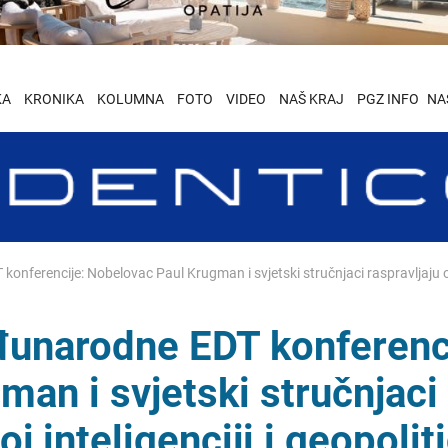
KA
KRONIKA
KOLUMNA
FOTO
VIDEO
NAŠ KRAJ
PGZ INFO
NA
ferencije: Nobelovac Paul Krugman i svjetski stručnjaci raspravljaju o um
unarodne EDT konferenci
an i svjetski stručnjaci
j inteligenciji i geopoliti