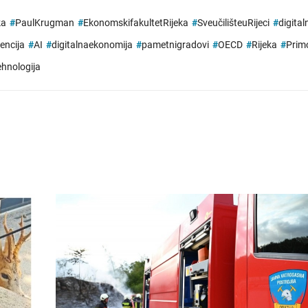
ka
#
PaulKrugman
#
EkonomskifakultetRijeka
#
SveučilišteuRijeci
#
digita
encija
#
AI
#
digitalnaekonomija
#
pametnigradovi
#
OECD
#
Rijeka
#
Prim
ehnologija