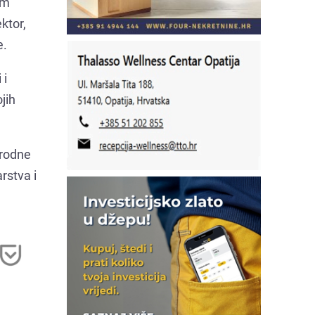
im
ktor,
e.
 i
jih
arodne
rstva i