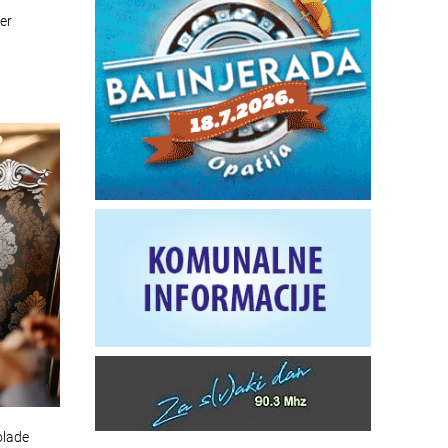
er
olade