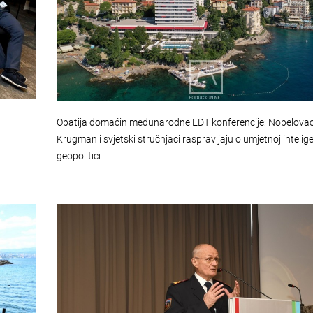
Opatija domaćin međunarodne EDT konferencije: Nobelovac
Krugman i svjetski stručnjaci raspravljaju o umjetnoj inteligen
geopolitici