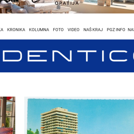
KA
KRONIKA
KOLUMNA
FOTO
VIDEO
NAŠ KRAJ
PGZ INFO
NA