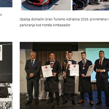
ki
Opatija domaćin Gran Turismo Adriatica 2026: privremena r
parkiranja kod Hotela Ambasador