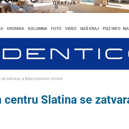
KA
KRONIKA
KOLUMNA
FOTO
VIDEO
NAŠ KRAJ
PGZ INFO
NA
 se zatvara, a Bipa ponovno otvara
entru Slatina se zatvara