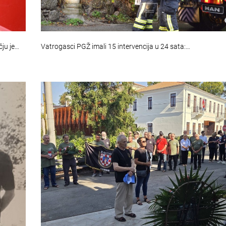
ju je…
Vatrogasci PGŽ imali 15 intervencija u 24 sata:…