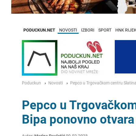
PODUCKUN.NET
NOVOSTI
IZBORI
SPORT
HNK RIJE
Poduckun
Novosti
Pepco u Trgovačkom centru Slatina
Pepco u Trgovačkom c
Bipa ponovno otvara