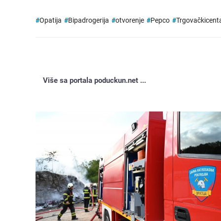
#
Opatija
#
Bipadrogerija
#
otvorenje
#
Pepco
#
Trgovačkicenta
Više sa portala poduckun.net ...