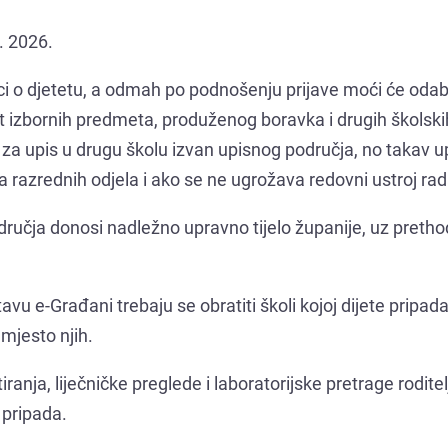
. 2026.
aci o djetetu, a odmah po podnošenju prijave moći će odab
t izbornih predmeta, produženog boravka i drugih školski
 za upis u drugu školu izvan upisnog područja, no takav u
razrednih odjela i ako se ne ugrožava redovni ustroj rad
dručja donosi nadležno upravno tijelo županije, uz preth
tavu e-Građani trebaju se obratiti školi kojoj dijete pripa
umjesto njih.
anja, liječničke preglede i laboratorijske pretrage rodite
 pripada.