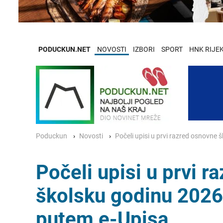
PODUCKUN.NET
NOVOSTI
IZBORI
SPORT
HNK RIJE
Poduckun
Novosti
Počeli upisi u prvi razred osnovne 
Počeli upisi u prvi 
školsku godinu 2026.
putem e-Upisa