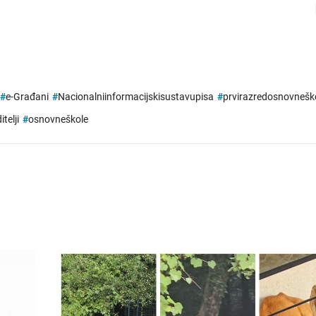
#
e-Građani
#
Nacionalniinformacijskisustavupisa
#
prvirazredosnovnešk
itelji
#
osnovneškole