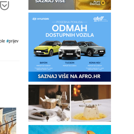
ole
#
prijev