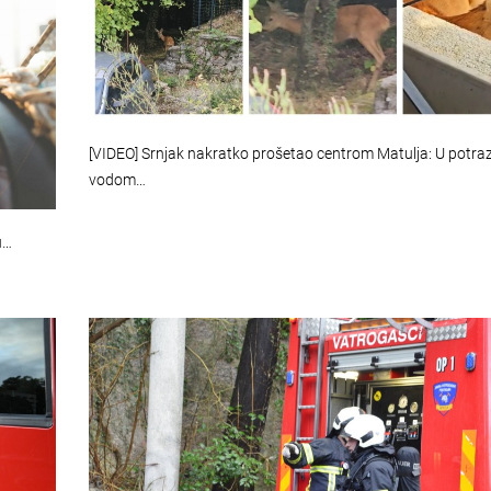
[VIDEO] Srnjak nakratko prošetao centrom Matulja: U potraz
vodom…
u…