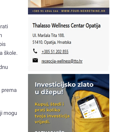
rati
h
pis
a škole.
odnu
da prema
lji mogu