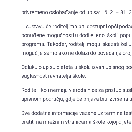
privremeno oslobađanje od upisa: 16. 2. – 31. 3
U sustavu će roditeljima biti dostupni opći pod
ponuđene mogućnosti u dodijeljenoj školi, popu
programa. Također, roditelji mogu iskazati želju
moguć je samo ako ne dolazi do povećanja broja 
Odluku o upisu djeteta u školu izvan upisnog po
suglasnost ravnatelja škole.
Roditelji koji nemaju vjerodajnice za pristup sus
upisnom području, gdje će prijava biti izvršena 
Sve dodatne informacije vezane uz termine testir
pratiti na mrežnim stranicama škole kojoj dijete