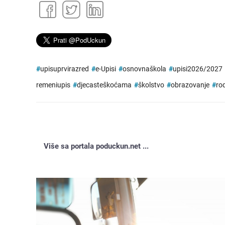
#
upisuprvirazred
#
e-Upisi
#
osnovnaškola
#
upisi2026/2027
remeniupis
#
djecasteškoćama
#
školstvo
#
obrazovanje
#
rod
Više sa portala poduckun.net ...