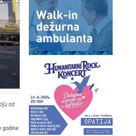
blju od
ve godine