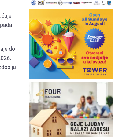
ućuje
ripada
raje do
2026.
zdoblju