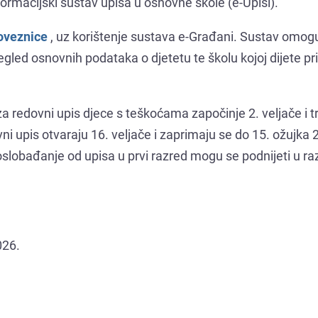
ormacijski sustav upisa u osnovne škole (e-Upisi).
oveznice
, uz korištenje sustava e-Građani. Sustav omog
gled osnovnih podataka o djetetu te školu kojoj dijete p
 redovni upis djece s teškoćama započinje 2. veljače i t
vni upis otvaraju 16. veljače i zaprimaju se do 15. ožujka 
oslobađanje od upisa u prvi razred mogu se podnijeti u ra
026.