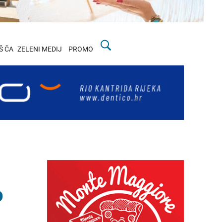
Š ČA
ZELENI MEDIJ
PROMO
o