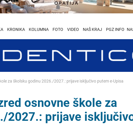
KA
KRONIKA
KOLUMNA
FOTO
VIDEO
NAŠ KRAJ
PGZ INFO
NA
škole za školsku godinu 2026./2027.: prijave isključivo putem e-Upisa
razred osnovne škole za
/2027.: prijave isključiv