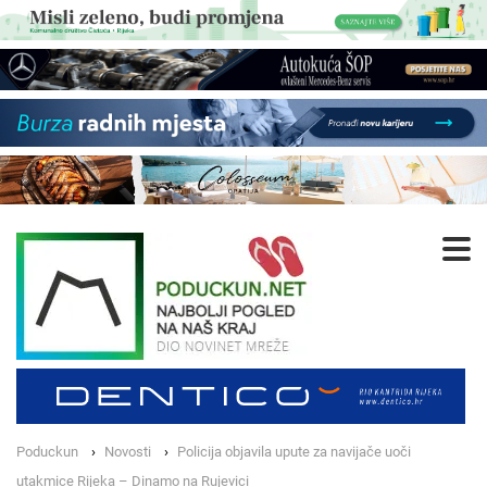
Poduckun
Novosti
Policija objavila upute za navijače uoči
utakmice Rijeka – Dinamo na Rujevici