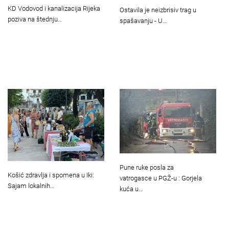
KD Vodovod i kanalizacija Rijeka
Ostavila je neizbrisiv trag u
poziva na štednju…
spašavanju - U…
Pune ruke posla za
Košić zdravlja i spomena u Iki:
vatrogasce u PGŽ-u : Gorjela
Sajam lokalnih…
kuća u…