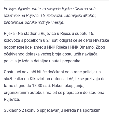
Policija objavila upute za navijače Rijeke i Dinama uoči
utakmice na Rujevici 16. kolovoza. Zabranjeni alkohol,
pirotehnika, poruke mržnje i nasilje.
Rijeka - Na stadionu Rujevica u Rijeci, u subotu 16.
kolovoza s početkom u 21 sat, odigrat će se derbi Hrvatske
nogometne lige između HNK Rijeka i HNK Dinamo. Zbog
očekivanog dolaska većeg broja gostujućih navijača,
policija je izdala detaljne upute i preporuke.
Gostujući navijači bit će dočekani od strane policijskih
službenika na Kikovici, na autocesti A6, te se pozivaju da
tamo stignu do 18:30 sati. Nakon okupljanja,
organiziranim autobusima bit će prepraćeni do stadiona
Rujevica.
Sukladno Zakonu o sprječavanju nereda na športskim