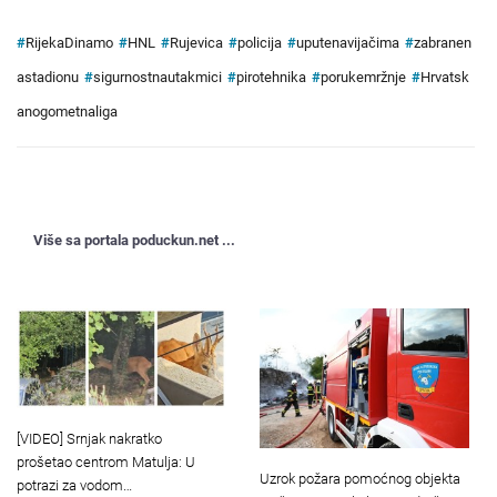
#
RijekaDinamo
#
HNL
#
Rujevica
#
policija
#
uputenavijačima
#
zabranen
astadionu
#
sigurnostnautakmici
#
pirotehnika
#
porukemržnje
#
Hrvatsk
anogometnaliga
Više sa portala poduckun.net ...
[VIDEO] Srnjak nakratko
prošetao centrom Matulja: U
Uzrok požara pomoćnog objekta
potrazi za vodom…