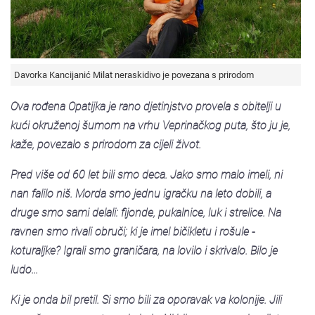
Davorka Kancijanić Milat neraskidivo je povezana s prirodom
Ova rođena Opatijka je rano djetinjstvo provela s obitelji u
kući okruženoj šumom na vrhu Veprinačkog puta, što ju je,
kaže, povezalo s prirodom za cijeli život.
Pred više od 60 let bili smo deca. Jako smo malo imeli, ni
nan falilo niš. Morda smo jednu igračku na leto dobili, a
druge smo sami delali: fijonde, pukalnice, luk i strelice. Na
ravnen smo rivali obruči; ki je imel bičikletu i rošule -
koturaljke? Igrali smo graničara, na lovilo i skrivalo. Bilo je
ludo...
Ki je onda bil pretil. Si smo bili za oporavak va kolonije. Jili