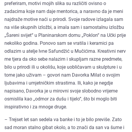
preferiram, motivi mojih slika su različiti ovisno o
zadacima koje nam daje mentorica, a naravno da je meni
najdraže motive naći u prirodi. Svoje radove izlagala sam
na više skupnih izložbi, a imala sam i samostalnu izložbu
„Šareni svijet“ u Planinarskom domu „Poklon“ na Učki prije
nekoliko godina. Ponovo sam se vratila i keramici pa
odlazim u atelje Ivne Safundžić u Mučićima. Kreativni nerv
me tjera da oko sebe nalazim i skupljam razne predmete,
bilo u prirodi ili u okolišu, koje uobličavam u skulpture i u
tome jako uživam – govori nam Davorka Milat o svojim
ljubavima i umjetničkim strastima. Ili, kako je negdje
napisano, Davorka je u mirovni svoje slobodno vrijeme
osmislila kao „odmor za dušu i tijelo“, što bi moglo biti
inspirativno i za mnoge druge.
– Trejset let san sedela va banke i to je bilo previše. Zato
sad moran stalno gibat okolo, a to znači da san va šume i