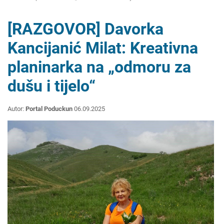
[RAZGOVOR] Davorka
Kancijanić Milat: Kreativna
planinarka na „odmoru za
dušu i tijelo“
Autor:
Portal Poduckun
06.09.2025