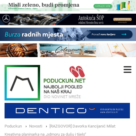
Poduckun
Novosti
[RAZGOVOR] Davorka Kancijanić Milat:
Kreativna planinarka na „odmoru za dušu i tijelo“