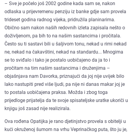
– Sve je počelo još 2002 godine kada sam se, nakon
odlaska u prijevremenu penziju iz banke gdje sam provela
trideset godina radnog vijeka, pridružila planinarima.
Obično sam nakon naših redovnih izleta zapisala nešto o
doživljenom, pa bih to na našim sastancima i pročitala.
Često su ti sastavi bili u šaljivom tonu, nekad u rimi nekad
ne, nekad na čakavštini, nekad na standardu... Mnogima
se to sviđalo i tako je postalo uobičajeno da ja to i
pročitam na tim našim sastancima i druženjima –
objašnjava nam Davorka, priznajući da joj nije uvijek bilo
lako nastupiti pred više ljudi, pa nije ni danas makar joj je
to postala uobičajena praksa. Možda i zbog toga
prijedloge prijatelja da te svoje spisateljske uratke ukoriči u
knjigu još zasad nije realizirala.
Ova rođena Opatijka je rano djetinjstvo provela s obitelji u
kući okruženoj šumom na vrhu Veprinačkog puta, što ju je,