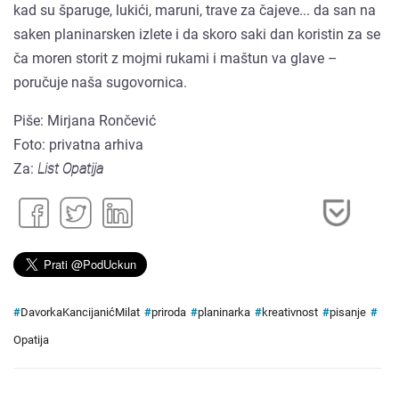
kad su šparuge, lukići, maruni, trave za čajeve... da san na
saken planinarsken izlete i da skoro saki dan koristin za se
ča moren storit z mojmi rukami i maštun va glave –
poručuje naša sugovornica.
Piše: Mirjana Rončević
Foto: privatna arhiva
Za:
List Opatija
#
DavorkaKancijanićMilat
#
priroda
#
planinarka
#
kreativnost
#
pisanje
#
Opatija