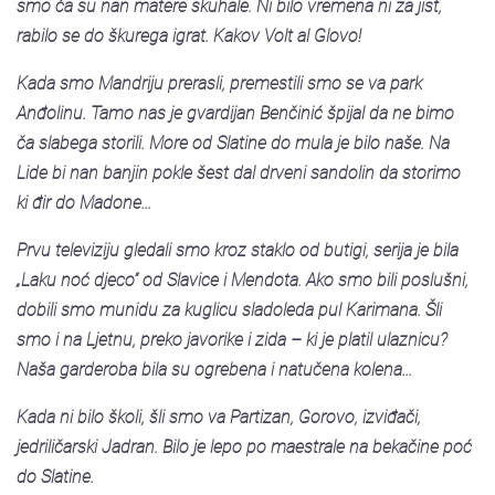
smo ča su nan matere skuhale. Ni bilo vremena ni za jist,
rabilo se do škurega igrat. Kakov Volt al Glovo!
Kada smo Mandriju prerasli, premestili smo se va park
Anđolinu. Tamo nas je gvardijan Benčinić špijal da ne bimo
ča slabega storili. More od Slatine do mula je bilo naše. Na
Lide bi nan banjin pokle šest dal drveni sandolin da storimo
ki đir do Madone...
Prvu televiziju gledali smo kroz staklo od butigi, serija je bila
„Laku noć djeco“ od Slavice i Mendota. Ako smo bili poslušni,
dobili smo munidu za kuglicu sladoleda pul Karimana. Šli
smo i na Ljetnu, preko javorike i zida – ki je platil ulaznicu?
Naša garderoba bila su ogrebena i natučena kolena...
Kada ni bilo školi, šli smo va Partizan, Gorovo, izviđači,
jedriličarski Jadran. Bilo je lepo po maestrale na bekačine poć
do Slatine.