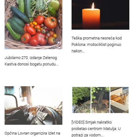
Teška prometna nesreća kod
Poklona: motociklist poginuo
nakon…
Jubilarno 270. izdanje Zelenog
Kastva donosi bogatu ponudu…
[VIDEO] Srnjak nakratko
prošetao centrom Matulja: U
Općina Lovran organizira izlet na
potrazi za vodom…