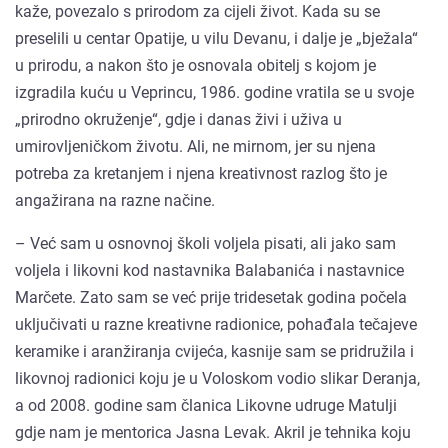
kaže, povezalo s prirodom za cijeli život. Kada su se
preselili u centar Opatije, u vilu Devanu, i dalje je „bježala“
u prirodu, a nakon što je osnovala obitelj s kojom je
izgradila kuću u Veprincu, 1986. godine vratila se u svoje
„prirodno okruženje“, gdje i danas živi i uživa u
umirovljeničkom životu. Ali, ne mirnom, jer su njena
potreba za kretanjem i njena kreativnost razlog što je
angažirana na razne načine.
– Već sam u osnovnoj školi voljela pisati, ali jako sam
voljela i likovni kod nastavnika Balabanića i nastavnice
Marčete. Zato sam se već prije tridesetak godina počela
uključivati u razne kreativne radionice, pohađala tečajeve
keramike i aranžiranja cvijeća, kasnije sam se pridružila i
likovnoj radionici koju je u Voloskom vodio slikar Deranja,
a od 2008. godine sam članica Likovne udruge Matulji
gdje nam je mentorica Jasna Levak. Akril je tehnika koju